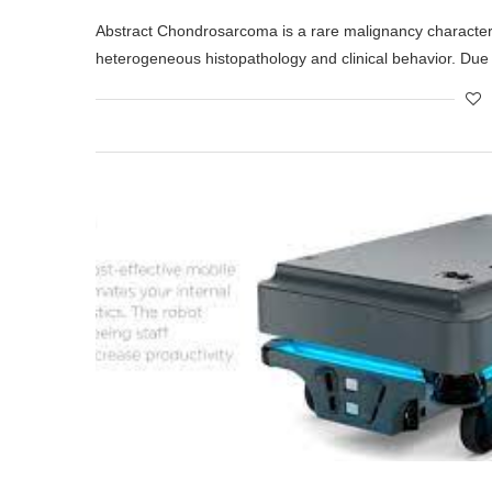
Abstract Chondrosarcoma is a rare malignancy characteriz
heterogeneous histopathology and clinical behavior. Due t