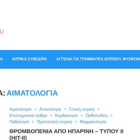
ΚΆ
ΙΑΤΡΙΚΆ ΣΥΝΈΔΡΙΑ
ΑΓΓΕΛΊΑ ΓΙΑ ΓΡΑΜΜΑΤΈΑ ΙΑΤΡΕΊΟΥ, ΦΥΣΙΚ
Α:
ΑΙΜΑΤΟΛΟΓΊΑ
Αιματολογία
Ανοσολογία
Γενική ιατρική
Επιστημονικά άρθρα
Καρδιολογία
Ορθοπεδική
Παθολογία
Προληπτική ιατρική
Φαρμακολογία
ΘΡΟΜΒΟΠΕΝΙΑ ΑΠΟ ΗΠΑΡΙΝΗ – ΤΥΠΟΥ ΙΙ
(ΗΙΤ-ΙΙ)