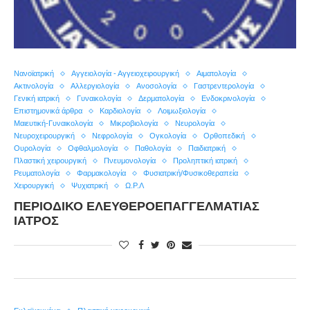
Nανοϊατρική
Αγγειολογία - Αγγειοχειρουργική
Αιματολογία
Ακτινολογία
Αλλεργιολογία
Ανοσολογία
Γαστρεντερολογία
Γενική ιατρική
Γυναικολογία
Δερματολογία
Ενδοκρινολογία
Επιστημονικά άρθρα
Καρδιολογία
Λοιμωξιολογία
Μαιευτική-Γυναικολογία
Μικροβιολογία
Νευρολογία
Νευροχειρουργική
Νεφρολογία
Ογκολογία
Ορθοπεδική
Ουρολογία
Οφθαλμολογία
Παθολογία
Παιδιατρική
Πλαστική χειρουργική
Πνευμονολογία
Προληπτική ιατρική
Ρευματολογία
Φαρμακολογία
Φυσιατρική/Φυσικοθεραπεία
Χειρουργική
Ψυχιατρική
Ω.Ρ.Λ
ΠΕΡΙΟΔΙΚΟ ΕΛΕΥΘΕΡΟΕΠΑΓΓΕΛΜΑΤΙΑΣ
ΙΑΤΡΟΣ