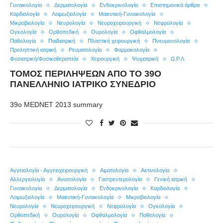
Γυναικολογία
Δερματολογία
Ενδοκρινολογία
Επιστημονικά άρθρα
Καρδιολογία
Λοιμωξιολογία
Μαιευτική-Γυναικολογία
Μικροβιολογία
Νευρολογία
Νευροχειρουργική
Νεφρολογία
Ογκολογία
Ορθοπεδική
Ουρολογία
Οφθαλμολογία
Παθολογία
Παιδιατρική
Πλαστική χειρουργική
Πνευμονολογία
Προληπτική ιατρική
Ρευματολογία
Φαρμακολογία
Φυσιατρική/Φυσικοθεραπεία
Χειρουργική
Ψυχιατρική
Ω.Ρ.Λ
ΤΌΜΟΣ ΠΕΡΙΛΉΨΕΩΝ ΑΠΌ ΤΟ 39Ο
ΠΑΝΕΛΛΉΝΙΟ ΙΑΤΡΙΚΌ ΣΥΝΈΔΡΙΟ
39o MEDNET 2013 summary
Αγγειολογία - Αγγειοχειρουργική
Αιματολογία
Ακτινολογία
Αλλεργιολογία
Ανοσολογία
Γαστρεντερολογία
Γενική ιατρική
Γυναικολογία
Δερματολογία
Ενδοκρινολογία
Καρδιολογία
Λοιμωξιολογία
Μαιευτική-Γυναικολογία
Μικροβιολογία
Νευρολογία
Νευροχειρουργική
Νεφρολογία
Ογκολογία
Ορθοπεδική
Ουρολογία
Οφθαλμολογία
Παθολογία