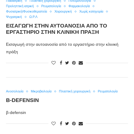
Παιδιατρική
Πλαστική χειρουργική
Πνευμονολογία
Προληπτική ιατρική
Ρευματολογία
Φαρμακολογία
Φυσιατρική/Φυσικοθεραπεία
Χειρουργική
Χωρίς κατηγορία
Ψυχιατρική
Ω.Ρ.Λ
ΕΙΣΑΓΩΓΉ ΣΤΗΝ ΑΥΤΟΑΝΟΣΊΑ ΑΠΌ ΤΟ
ΕΡΓΑΣΤΉΡΙΟ ΣΤΗΝ ΚΛΙΝΙΚΉ ΠΡΆΞΗ
Εισαγωγή στην αυτοανοσία από το εργαστήριο στην κλινική
πράξη
Ανοσολογία
Μικροβιολογία
Πλαστική χειρουργική
Ρευματολογία
Β-DEFENSIN
β-defensin