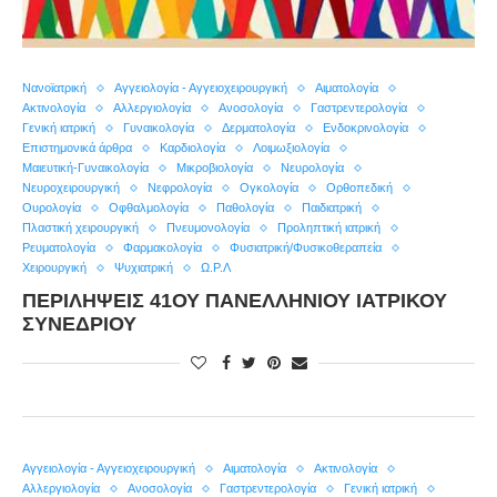
Nανοϊατρική
Αγγειολογία - Αγγειοχειρουργική
Αιματολογία
Ακτινολογία
Αλλεργιολογία
Ανοσολογία
Γαστρεντερολογία
Γενική ιατρική
Γυναικολογία
Δερματολογία
Ενδοκρινολογία
Επιστημονικά άρθρα
Καρδιολογία
Λοιμωξιολογία
Μαιευτική-Γυναικολογία
Μικροβιολογία
Νευρολογία
Νευροχειρουργική
Νεφρολογία
Ογκολογία
Ορθοπεδική
Ουρολογία
Οφθαλμολογία
Παθολογία
Παιδιατρική
Πλαστική χειρουργική
Πνευμονολογία
Προληπτική ιατρική
Ρευματολογία
Φαρμακολογία
Φυσιατρική/Φυσικοθεραπεία
Χειρουργική
Ψυχιατρική
Ω.Ρ.Λ
ΠΕΡΙΛΉΨΕΙΣ 41ΟΥ ΠΑΝΕΛΛΉΝΙΟΥ ΙΑΤΡΙΚΟΎ
ΣΥΝΕΔΡΊΟΥ
Αγγειολογία - Αγγειοχειρουργική
Αιματολογία
Ακτινολογία
Αλλεργιολογία
Ανοσολογία
Γαστρεντερολογία
Γενική ιατρική