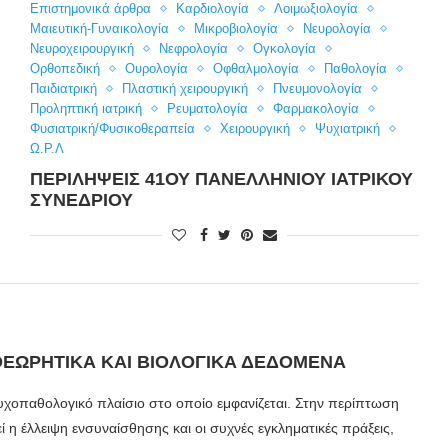
Επιστημονικά άρθρα
Καρδιολογία
Λοιμωξιολογία
Μαιευτική-Γυναικολογία
Μικροβιολογία
Νευρολογία
Νευροχειρουργική
Νεφρολογία
Ογκολογία
Ορθοπεδική
Ουρολογία
Οφθαλμολογία
Παθολογία
Παιδιατρική
Πλαστική χειρουργική
Πνευμονολογία
Προληπτική ιατρική
Ρευματολογία
Φαρμακολογία
Φυσιατρική/Φυσικοθεραπεία
Χειρουργική
Ψυχιατρική
Ω.Ρ.Λ
ΠΕΡΙΛΉΨΕΙΣ 41ΟΥ ΠΑΝΕΛΛΉΝΙΟΥ ΙΑΤΡΙΚΟΎ
ΣΥΝΕΔΡΊΟΥ
ΘΕΩΡΗΤΙΚΆ ΚΑΙ ΒΙΟΛΟΓΙΚΆ ΔΕΔΟΜΈΝΑ
ψυχοπαθολογικό πλαίσιο στο οποίο εμφανίζεται. Στην περίπτωση
 η έλλειψη ενσυναίσθησης και οι συχνές εγκληματικές πράξεις,