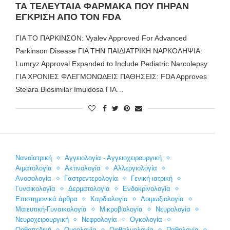
ΤΑ ΤΕΛΕΥΤΑΙΑ ΦΑΡΜΑΚΑ ΠΟΥ ΠΗΡΑΝ
ΕΓΚΡΙΣΗ ΑΠΟ ΤΟΝ FDA
ΓΙΑ ΤΟ ΠΑΡΚΙΝΣΟΝ: Vyalev Approved For Advanced
Parkinson Disease ΓΙΑ ΤΗΝ ΠΑΙΔΙΑΤΡΙΚΗ ΝΑΡΚΟΛΗΨΙΑ:
Lumryz Approval Expanded to Include Pediatric Narcolepsy
ΓΙΑ ΧΡΟΝΙΕΣ ΦΛΕΓΜΟΝΩΔΕΙΣ ΠΑΘΗΣΕΙΣ: FDA Approves
Stelara Biosimilar Imuldosa ΓΙΑ…
Nανοϊατρική
Αγγειολογία - Αγγειοχειρουργική
Αιματολογία
Ακτινολογία
Αλλεργιολογία
Ανοσολογία
Γαστρεντερολογία
Γενική ιατρική
Γυναικολογία
Δερματολογία
Ενδοκρινολογία
Επιστημονικά άρθρα
Καρδιολογία
Λοιμωξιολογία
Μαιευτική-Γυναικολογία
Μικροβιολογία
Νευρολογία
Νευροχειρουργική
Νεφρολογία
Ογκολογία
Ορθοπεδική
Ουρολογία
Οφθαλμολογία
Παθολογία