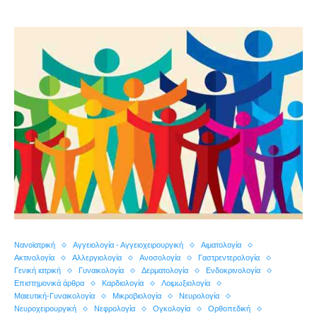
Nανοϊατρική
Αγγειολογία - Αγγειοχειρουργική
Αιματολογία
Ακτινολογία
Αλλεργιολογία
Ανοσολογία
Γαστρεντερολογία
Γενική ιατρική
Γυναικολογία
Δερματολογία
Ενδοκρινολογία
Επιστημονικά άρθρα
Καρδιολογία
Λοιμωξιολογία
Μαιευτική-Γυναικολογία
Μικροβιολογία
Νευρολογία
Νευροχειρουργική
Νεφρολογία
Ογκολογία
Ορθοπεδική