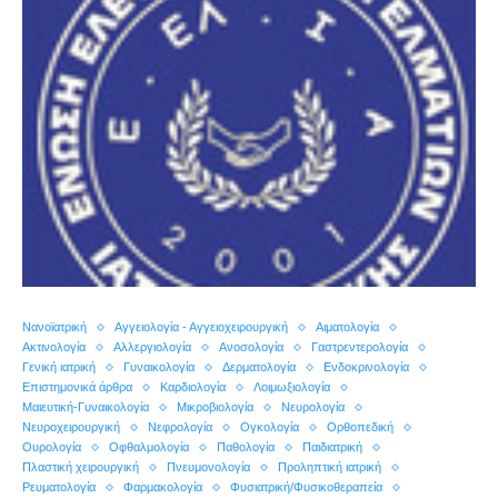
Nανοϊατρική
Αγγειολογία - Αγγειοχειρουργική
Αιματολογία
Ακτινολογία
Αλλεργιολογία
Ανοσολογία
Γαστρεντερολογία
Γενική ιατρική
Γυναικολογία
Δερματολογία
Ενδοκρινολογία
Επιστημονικά άρθρα
Καρδιολογία
Λοιμωξιολογία
Μαιευτική-Γυναικολογία
Μικροβιολογία
Νευρολογία
Νευροχειρουργική
Νεφρολογία
Ογκολογία
Ορθοπεδική
Ουρολογία
Οφθαλμολογία
Παθολογία
Παιδιατρική
Πλαστική χειρουργική
Πνευμονολογία
Προληπτική ιατρική
Ρευματολογία
Φαρμακολογία
Φυσιατρική/Φυσικοθεραπεία