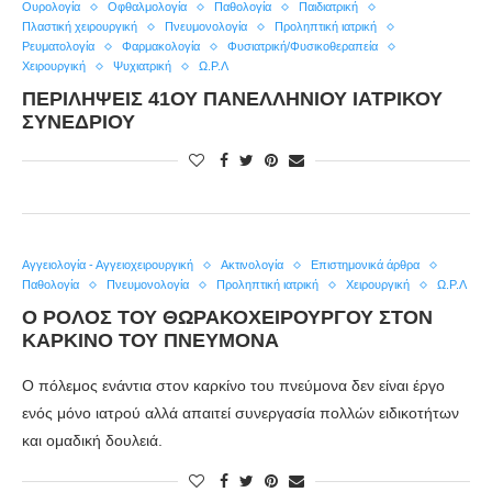
Ουρολογία
Οφθαλμολογία
Παθολογία
Παιδιατρική
Πλαστική χειρουργική
Πνευμονολογία
Προληπτική ιατρική
Ρευματολογία
Φαρμακολογία
Φυσιατρική/Φυσικοθεραπεία
Χειρουργική
Ψυχιατρική
Ω.Ρ.Λ
ΠΕΡΙΛΉΨΕΙΣ 41ΟΥ ΠΑΝΕΛΛΉΝΙΟΥ ΙΑΤΡΙΚΟΎ
ΣΥΝΕΔΡΊΟΥ
Αγγειολογία - Αγγειοχειρουργική
Ακτινολογία
Επιστημονικά άρθρα
Παθολογία
Πνευμονολογία
Προληπτική ιατρική
Χειρουργική
Ω.Ρ.Λ
Ο ΡΌΛΟΣ ΤΟΥ ΘΩΡΑΚΟΧΕΙΡΟΎΡΓΟΥ ΣΤΟΝ
ΚΑΡΚΊΝΟ ΤΟΥ ΠΝΕΎΜΟΝΑ
Ο πόλεμος ενάντια στον καρκίνο του πνεύμονα δεν είναι έργο
ενός μόνο ιατρού αλλά απαιτεί συνεργασία πολλών ειδικοτήτων
και ομαδική δουλειά.