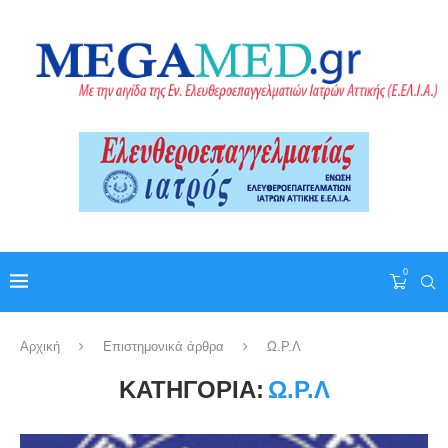
0
Αρχική
Επιστημονικά άρθρα
Ω.Ρ.Λ
ΚΑΤΗΓΟΡΊΑ:
Ω.Ρ.Λ