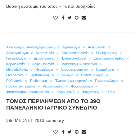
Βασική ανατομία του ωτός – Τύποι βαρηκοΐας
Αγγειολογία - Αγγειοχειρουργική
Αιματολογία
Ακτινολογία
Αλλεργιολογία
Ανοσολογία
Γαστρεντερολογία
Γενική ιατρική
Γυναικολογία
Δερματολογία
Ενδοκρινολογία
Επιστημονικά άρθρα
Καρδιολογία
Λοιμωξιολογία
Μαιευτική-Γυναικολογία
Μικροβιολογία
Νευρολογία
Νευροχειρουργική
Νεφρολογία
Ογκολογία
Ορθοπεδική
Ουρολογία
Οφθαλμολογία
Παθολογία
Παιδιατρική
Πλαστική χειρουργική
Πνευμονολογία
Προληπτική ιατρική
Ρευματολογία
Φαρμακολογία
Φυσιατρική/Φυσικοθεραπεία
Χειρουργική
Ψυχιατρική
Ω.Ρ.Λ
ΤΌΜΟΣ ΠΕΡΙΛΉΨΕΩΝ ΑΠΌ ΤΟ 39Ο
ΠΑΝΕΛΛΉΝΙΟ ΙΑΤΡΙΚΌ ΣΥΝΈΔΡΙΟ
39o MEDNET 2013 summary