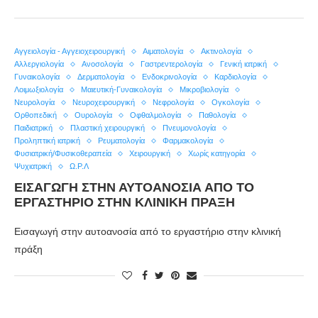
Αγγειολογία - Αγγειοχειρουργική
Αιματολογία
Ακτινολογία
Αλλεργιολογία
Ανοσολογία
Γαστρεντερολογία
Γενική ιατρική
Γυναικολογία
Δερματολογία
Ενδοκρινολογία
Καρδιολογία
Λοιμωξιολογία
Μαιευτική-Γυναικολογία
Μικροβιολογία
Νευρολογία
Νευροχειρουργική
Νεφρολογία
Ογκολογία
Ορθοπεδική
Ουρολογία
Οφθαλμολογία
Παθολογία
Παιδιατρική
Πλαστική χειρουργική
Πνευμονολογία
Προληπτική ιατρική
Ρευματολογία
Φαρμακολογία
Φυσιατρική/Φυσικοθεραπεία
Χειρουργική
Χωρίς κατηγορία
Ψυχιατρική
Ω.Ρ.Λ
ΕΙΣΑΓΩΓΉ ΣΤΗΝ ΑΥΤΟΑΝΟΣΊΑ ΑΠΌ ΤΟ
ΕΡΓΑΣΤΉΡΙΟ ΣΤΗΝ ΚΛΙΝΙΚΉ ΠΡΆΞΗ
Εισαγωγή στην αυτοανοσία από το εργαστήριο στην κλινική
πράξη