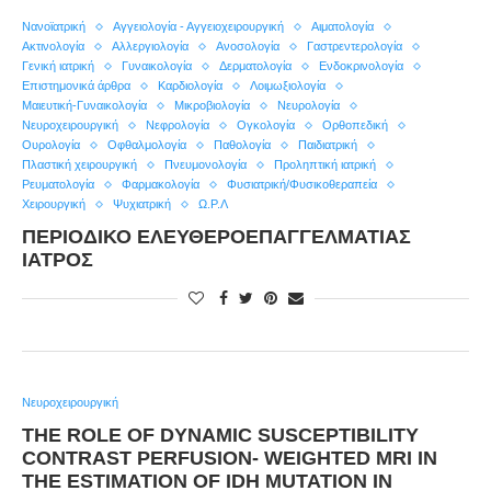
Nανοϊατρική
Αγγειολογία - Αγγειοχειρουργική
Αιματολογία
Ακτινολογία
Αλλεργιολογία
Ανοσολογία
Γαστρεντερολογία
Γενική ιατρική
Γυναικολογία
Δερματολογία
Ενδοκρινολογία
Επιστημονικά άρθρα
Καρδιολογία
Λοιμωξιολογία
Μαιευτική-Γυναικολογία
Μικροβιολογία
Νευρολογία
Νευροχειρουργική
Νεφρολογία
Ογκολογία
Ορθοπεδική
Ουρολογία
Οφθαλμολογία
Παθολογία
Παιδιατρική
Πλαστική χειρουργική
Πνευμονολογία
Προληπτική ιατρική
Ρευματολογία
Φαρμακολογία
Φυσιατρική/Φυσικοθεραπεία
Χειρουργική
Ψυχιατρική
Ω.Ρ.Λ
ΠΕΡΙΟΔΙΚΟ ΕΛΕΥΘΕΡΟΕΠΑΓΓΕΛΜΑΤΙΑΣ
ΙΑΤΡΟΣ
Νευροχειρουργική
THE ROLE OF DYNAMIC SUSCEPTIBILITY
CONTRAST PERFUSION- WEIGHTED MRI IN
THE ESTIMATION OF IDH MUTATION IN