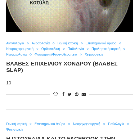
Ακτινολογία
Ανοσολογία
Γενική ιατρική
Επιστημονικά άρθρα
Νευροχειρουργική
Ορθοπεδική
Παθολογία
Προληπτική ιατρική
Ρευματολογία
Φυσιατρική/Φυσικοθεραπεία
Χειρουργική
ΒΛΆΒΕΣ ΕΠΙΧΕΊΛΙΟΥ ΧΌΝΔΡΟΥ (ΒΛΆΒΕΣ
SLAP)
10
Γενική ιατρική
Επιστημονικά άρθρα
Νευροχειρουργική
Παθολογία
Ψυχιατρική
Η ΙΣΤΟΣΕΛΊΔΑ ΚΑΙ ΤΟ FACEBOOK ΣΤΗΝ