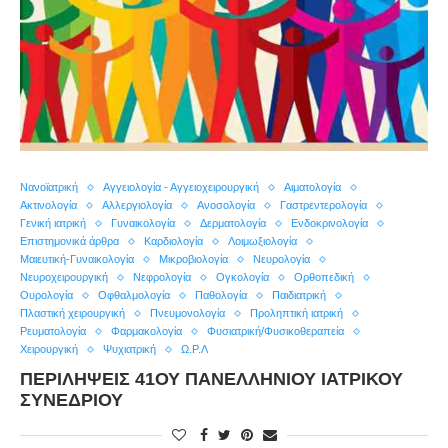
Nανοϊατρική
Αγγειολογία - Αγγειοχειρουργική
Αιματολογία
Ακτινολογία
Αλλεργιολογία
Ανοσολογία
Γαστρεντερολογία
Γενική ιατρική
Γυναικολογία
Δερματολογία
Ενδοκρινολογία
Επιστημονικά άρθρα
Καρδιολογία
Λοιμωξιολογία
Μαιευτική-Γυναικολογία
Μικροβιολογία
Νευρολογία
Νευροχειρουργική
Νεφρολογία
Ογκολογία
Ορθοπεδική
Ουρολογία
Οφθαλμολογία
Παθολογία
Παιδιατρική
Πλαστική χειρουργική
Πνευμονολογία
Προληπτική ιατρική
Ρευματολογία
Φαρμακολογία
Φυσιατρική/Φυσικοθεραπεία
Χειρουργική
Ψυχιατρική
Ω.Ρ.Λ
ΠΕΡΙΛΉΨΕΙΣ 41ΟΥ ΠΑΝΕΛΛΉΝΙΟΥ ΙΑΤΡΙΚΟΎ
ΣΥΝΕΔΡΊΟΥ