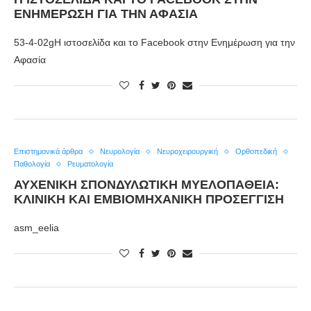
ΕΝΗΜΈΡΩΣΗ ΓΙΑ ΤΗΝ ΑΦΑΣΊΑ
53-4-02gΗ ιστοσελίδα και το Facebook στην Ενημέρωση για την
Αφασία
Επιστημονικά άρθρα
Νευρολογία
Νευροχειρουργική
Ορθοπεδική
Παθολογία
Ρευματολογία
ΑΥΧΕΝΙΚΉ ΣΠΟΝΔΥΛΩΤΙΚΉ ΜΥΕΛΟΠΆΘΕΙΑ:
ΚΛΙΝΙΚΉ ΚΑΙ ΕΜΒΙΟΜΗΧΑΝΙΚΉ ΠΡΟΣΈΓΓΙΣΗ
asm_eelia