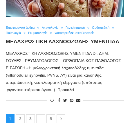
Επιστημονικά άρθρα
Ακτινολογία
Γενική ιατρική
Ορθοπεδική
Παθολογία
Ρευματολογία
Φυσιατρική/Φυσικοθεραπεία
ΜΕΛΑΧΡΩΣΤΙΚΗ ΛΑΧΝΟΟΖΩΔΗΣ ΥΜΕΝΙΤΙΔΑ
ΜΕΛΑΧΡΩΣΤΙΚΗ ΛΑΧΝΟΟΖΩΔΗΣ ΥΜΕΝΙΤΙΔΑ Dr. ΔΗΜ.
ΓΟΥΛΕΣ, ΡΕΥΜΑΤΟΛΟΓΟΣ – ΟΡΘΟΠΑΙΔΙΚΟΣ ΠΑΘΟΛΟΓΟΣ
ΕΙΣΑΓΩΓΗ «Η μελαγχρωστική λαχνοοζώδης υμενίτιδα
(villonodular synovitis, PVNS, ΛΥ) είναι μια καλοήθης,
υπερπλαστική, νεοπλασματική εξεργασία (υπότυπος
γιγαντοκυττάρικου όγκου ). Προκαλεί…
1
2
3
…
5