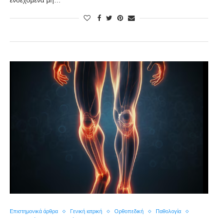
ενδεχόμενα μη…
Επιστημονικά άρθρα
Γενική ιατρική
Ορθοπεδική
Παθολογία