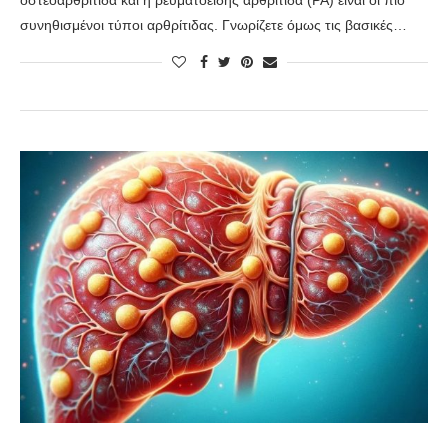
οστεοαρθρίτιδα και η ρευματοειδής αρθρίτιδα (ΡΑ) είναι οι πιο
συνηθισμένοι τύποι αρθρίτιδας. Γνωρίζετε όμως τις βασικές…