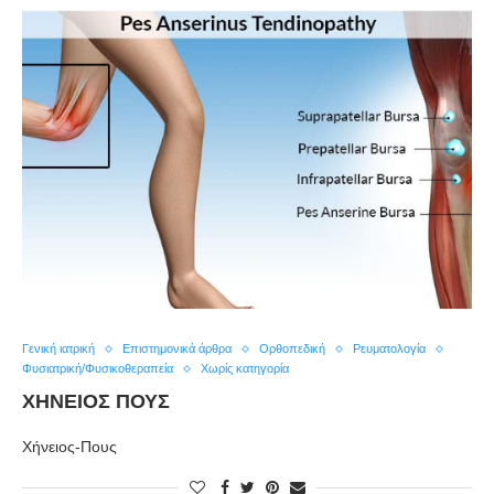
Γενική ιατρική
Επιστημονικά άρθρα
Ορθοπεδική
Ρευματολογία
Φυσιατρική/Φυσικοθεραπεία
Χωρίς κατηγορία
ΧΉΝΕΙΟΣ ΠΟΥΣ
Xήνειος-Πους