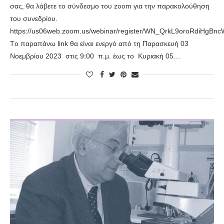
σας, θα λάβετε το σύνδεσμο του zoom για την παρακολούθηση
του συνεδρίου.
https://us06web.zoom.us/webinar/register/WN_QrkL9oroRdiHgBn
Tο παραπάνω link θα είναι ενεργό από τη Παρασκευή 03
Νοεμβρίου 2023 στις 9:00 π.μ. έως το Κυριακή 05…