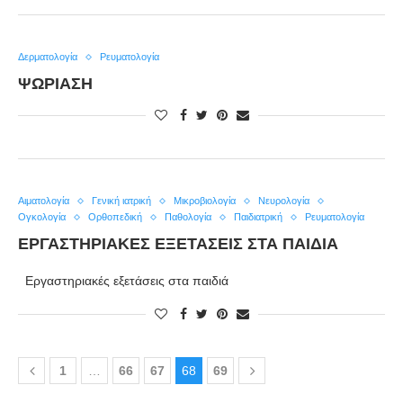
Δερματολογία
Ρευματολογία
ΨΩΡΊΑΣΗ
Αιματολογία
Γενική ιατρική
Μικροβιολογία
Νευρολογία
Ογκολογία
Ορθοπεδική
Παθολογία
Παιδιατρική
Ρευματολογία
ΕΡΓΑΣΤΗΡΙΑΚΈΣ ΕΞΕΤΆΣΕΙΣ ΣΤΑ ΠΑΙΔΙΆ
Εργαστηριακές εξετάσεις στα παιδιά
1
…
66
67
68
69