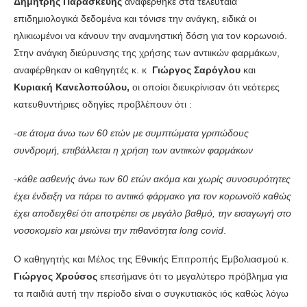
Δημήτρης Παρασκευής
αναφέρθηκε στα τελευταία
επιδημιολογικά δεδομένα και τόνισε την ανάγκη, ειδικά οι
ηλικιωμένοι να κάνουν την αναμνηστική δόση για τον κορωνοιό.
Στην ανάγκη διεύρυνσης της χρήσης των αντιικών φαρμάκων,
αναφέρθηκαν οι καθηγητές κ. κ
Γιώργος Σαρόγλου
και
Κυριακή Κανελοπούλου,
οι οποίοι διευκρίνισαν ότι νεότερες
κατευθυντήριες οδηγίες προβλέπουν ότι :
-σε άτομα άνω των 60 ετών με συμπτώματα γριπώδους
συνδρομή, επιβάλλεται η χρήση των αντιικών φαρμάκων
-κάθε ασθενής άνω των 60 ετών ακόμα και χωρίς συνοσυρότητες
έχει ένδειξη να πάρει το αντιικό φάρμακο για τον κορωνοϊό καθώς
έχει αποδειχθεί ότι αποτρέπει σε μεγάλο βαθμό, την εισαγωγή στο
νοσοκομείο και μειώνει την πιθανότητα long covid
.
Ο καθηγητής και Μέλος της Εθνικής Επιτροπής Εμβολιασμού κ.
Γιώργος Χρούσος
επεσήμανε ότι το μεγαλύτερο πρόβλημα για
τα παιδιά αυτή την περίοδο είναι ο συγκυτιακός ιός καθώς λόγω