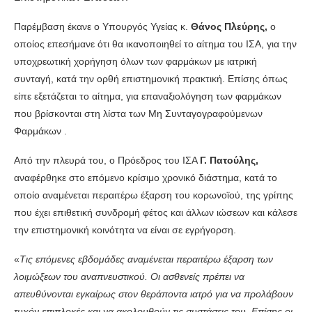
Παρέμβαση έκανε ο Υπουργός Υγείας κ.
Θάνος Πλεύρης,
ο
οποίος επεσήμανε ότι θα ικανοποιηθεί το αίτημα του ΙΣΑ, για την
υποχρεωτική χορήγηση όλων των φαρμάκων με ιατρική
συνταγή, κατά την ορθή επιστημονική πρακτική. Επίσης όπως
είπε εξετάζεται το αίτημα, για επαναξιολόγηση των φαρμάκων
που βρίσκονται στη λίστα των Μη Συνταγογραφούμενων
Φαρμάκων .
Από την πλευρά του, ο Πρόεδρος του ΙΣΑ
Γ. Πατούλης,
αναφέρθηκε στο επόμενο κρίσιμο χρονικό διάστημα, κατά το
οποίο αναμένεται περαιτέρω έξαρση του κορωνοϊού, της γρίπης
που έχει επιθετική συνδρομή φέτος και άλλων ιώσεων και κάλεσε
την επιστημονική κοινότητα να είναι σε εγρήγορση.
«
Τις επόμενες εβδομάδες αναμένεται περαιτέρω έξαρση των
λοιμώξεων του αναπνευστικού. Οι ασθενείς πρέπει να
απευθύνονται εγκαίρως στον θεράποντα ιατρό για να προλάβουν
τυχόν επιπλοκές και να ακολουθούν τις συστάσεις του. Επίσης οι