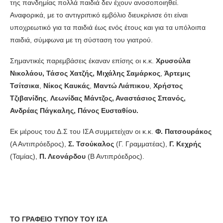
της πανδημίας πολλά παιδιά δεν έχουν ανοσοποιηθεί.
Αναφορικά, με το αντιγριπικό εμβόλιο διευκρίνισε ότι είναι
υποχρεωτικό για τα παιδιά έως ενός έτους και για τα υπόλοιπα
παιδιά, σύμφωνα με τη σύσταση του γιατρού.
Σημαντικές παρεμβάσεις έκαναν επίσης οι κ.κ.
Χρυσούλα
Νικολάου,
Τάσος Χατζής, Μιχάλης Σαμάρκος
,
Άρτεμις
Τσίτσικα
,
Νίκος Καυκάς
,
Μαντώ Λιάπικου
,
Χρήστος
Τζιβανίδης
,
Λεωνίδας Μάντζος, Αναστάσιος Σπανός,
Ανδρέας Πάγκαλης, Πάνος Ευσταθίου.
Εκ μέρους του Δ.Σ του ΙΣΑ συμμετείχαν οι κ.κ.
Φ. Πατσουράκος
(Α Αντιπρόεδρος),
Σ. Τσούκαλος
(Γ. Γραμματέας),
Γ. Κεχρής
(Ταμίας),
Π. Λεονάρδου
(Β Αντιπρόεδρος).
ΤΟ ΓΡΑΦΕΙΟ ΤΥΠΟΥ ΤΟΥ ΙΣΑ