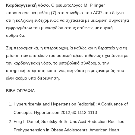
Καρδιαγγειακή νόσο
.
Ο ρευματολόγος M. Pillinger
παρουσίασε μια μελέτη (7) στο συνέδριο του ACR που δείχνει
ότι η κολχικίνη ενδεχομένως να σχετίζεται με μειωμένη συχνότητα
εμφραγμάτων του μυοκαρδίου στους ασθενείς με ουρική
αρθρίτιδα.
Συμπερασματικά, η υπερουριχαιμία καθώς και η θεραπεία για τη
μείωση των επιπέδων του ουρικού οξέος πιθανώς σχετίζονται με
την καρδιαγγειακή νόσο, το μεταβολικό σύνδρομο, την
αρτηριακή υπέρταση και τη νεφρική νόσο με μηχανισμούς που
είναι ακόμα υπό διερεύνηση.
ΒΙΒΛΙΟΓΡΑΦΙΑ
Hyperuricemia and Hypertension (editorial): A Confluence of
Concepts. Hypertension 2012;60:1112-1113
Feig I. Daniel, Soletsky Beth. Uric Acid Reduction Rectifies
Prehypertension in Obese Adolescents. American Heart