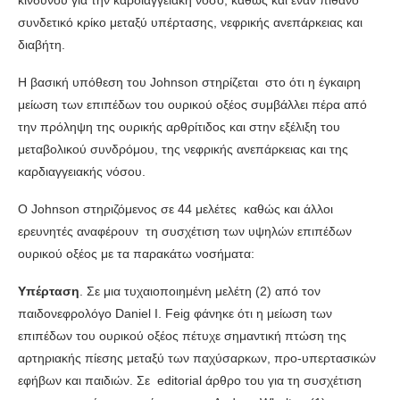
κινδύνου για την καρδιαγγειακή νόσο, καθώς και έναν πιθανό
συνδετικό κρίκο μεταξύ υπέρτασης, νεφρικής ανεπάρκειας και
διαβήτη.
Η βασική υπόθεση του Johnson στηρίζεται στο ότι η έγκαιρη
μείωση των επιπέδων του ουρικού οξέος συμβάλλει πέρα από
την πρόληψη της ουρικής αρθρίτιδος και στην εξέλιξη του
μεταβολικού συνδρόμου, της νεφρικής ανεπάρκειας και της
καρδιαγγειακής νόσου.
Ο Johnson στηριζόμενος σε 44 μελέτες καθώς και άλλοι
ερευνητές αναφέρουν τη συσχέτιση των υψηλών επιπέδων
ουρικού οξέος με τα παρακάτω νοσήματα:
Υπέρταση
. Σε μια τυχαιοποιημένη μελέτη (2) από τον
παιδονεφρολόγο Daniel Ι. Feig φάνηκε ότι η μείωση των
επιπέδων του ουρικού οξέος πέτυχε σημαντική πτώση της
αρτηριακής πίεσης μεταξύ των παχύσαρκων, προ-υπερτασικών
εφήβων και παιδιών. Σε editorial άρθρο του για τη συσχέτιση