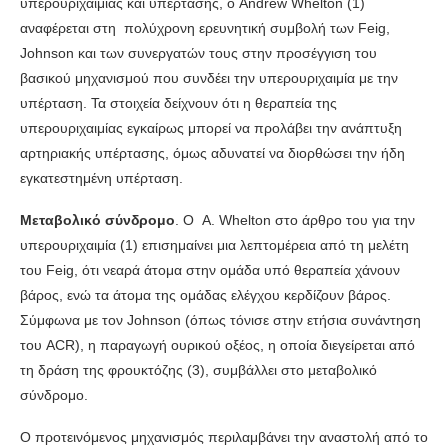
υπερουριχαιμίας και υπέρτασης, ο Andrew Whelton (1)
αναφέρεται στη πολύχρονη ερευνητική συμβολή των Feig,
Johnson και των συνεργατών τους στην προσέγγιση του
βασικού μηχανισμού που συνδέει την υπερουριχαιμία με την
υπέρταση. Τα στοιχεία δείχνουν ότι η θεραπεία της
υπερουριχαιμίας εγκαίρως μπορεί να προλάβει την ανάπτυξη
αρτηριακής υπέρτασης, όμως αδυνατεί να διορθώσει την ήδη
εγκατεστημένη υπέρταση.
Μεταβολικό σύνδρομο
. Ο Α. Whelton στο άρθρο του για την
υπερουριχαιμία (1) επισημαίνει μια λεπτομέρεια από τη μελέτη
του Feig, ότι νεαρά άτομα στην ομάδα υπό θεραπεία χάνουν
βάρος, ενώ τα άτομα της ομάδας ελέγχου κερδίζουν βάρος.
Σύμφωνα με τον Johnson (όπως τόνισε στην ετήσια συνάντηση
του ACR), η παραγωγή ουρικού οξέος, η οποία διεγείρεται από
τη δράση της φρουκτόζης (3), συμβάλλει στο μεταβολικό
σύνδρομο.
Ο προτεινόμενος μηχανισμός περιλαμβάνει την αναστολή από το