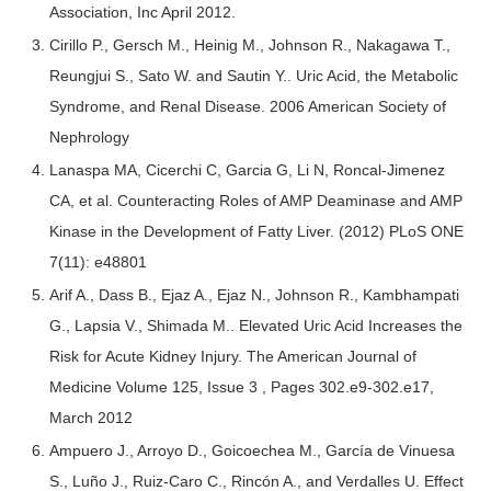
Association, Inc April 2012.
Cirillo P., Gersch M., Heinig M., Johnson R., Nakagawa T.,
Reungjui S., Sato W. and Sautin Y.. Uric Acid, the Metabolic
Syndrome, and Renal Disease. 2006 American Society of
Nephrology
Lanaspa MA, Cicerchi C, Garcia G, Li N, Roncal-Jimenez
CA, et al. Counteracting Roles of AMP Deaminase and AMP
Kinase in the Development of Fatty Liver. (2012) PLoS ONE
7(11): e48801
Arif A., Dass B., Ejaz A., Ejaz N., Johnson R., Kambhampati
G., Lapsia V., Shimada M.. Elevated Uric Acid Increases the
Risk for Acute Kidney Injury. The American Journal of
Medicine Volume 125, Issue 3 , Pages 302.e9-302.e17,
March 2012
Ampuero J., Arroyo D., Goicoechea M., García de Vinuesa
S., Luño J., Ruiz-Caro C., Rincón A., and Verdalles U. Effect