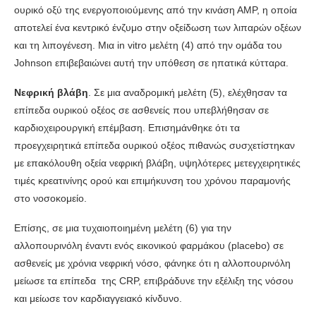
ουρικό οξύ της ενεργοποιούμενης από την κινάση ΑΜΡ, η οποία
αποτελεί ένα κεντρικό ένζυμο στην οξείδωση των λιπαρών οξέων
και τη λιπογένεση. Μια in vitro μελέτη (4) από την ομάδα του
Johnson επιβεβαιώνει αυτή την υπόθεση σε ηπατικά κύτταρα.
Νεφρική βλάβη
. Σε μια αναδρομική μελέτη (5), ελέχθησαν τα
επίπεδα ουρικού οξέος σε ασθενείς που υπεβλήθησαν σε
καρδιοχειρουργική επέμβαση. Επισημάνθηκε ότι τα
προεγχειρητικά επίπεδα ουρικού οξέος πιθανώς συσχετίστηκαν
με επακόλουθη οξεία νεφρική βλάβη, υψηλότερες μετεγχειρητικές
τιμές κρεατινίνης ορού και επιμήκυνση του χρόνου παραμονής
στο νοσοκομείο.
Επίσης, σε μια τυχαιοποιημένη μελέτη (6) για την
αλλοπουρινόλη έναντι ενός εικονικού φαρμάκου (placebo) σε
ασθενείς με χρόνια νεφρική νόσο, φάνηκε ότι η αλλοπουρινόλη
μείωσε τα επίπεδα της CRP, επιβράδυνε την εξέλιξη της νόσου
και μείωσε τον καρδιαγγειακό κίνδυνο.