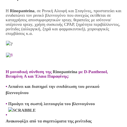
Η
Rinopanteina
, σε Ρινική Αλοιφή και Σταγόνες, προστατεύει και
ενυδατώνει τον ρινικό βλεννογόνο που συνεχώς εκτίθεται σε
καταχρήσεις αποσυμφορητικών
spray
, θεραπείες με ισότονα/
υπέρτονα
spray
, χρήση συσκευής
CPAP
, ξηρότητα περιβάλλοντος,
ρινίτιδες (αλλεργική, ξηρά και φαρμακευτική), χειρουργικές
επεμβάσεις κ.α.
Η μοναδική σύνθεση της
Rinopanteina
με D-Panthenol,
Βιταμίνη A και Έλαια Παραφίνης:
•
Λιπαίνει και διατηρεί την ενυδάτωση του ρινικού
βλεννογόνου
•
Προάγει τη σωστή λειτουργία του βλεννογόνου
•
Ανακουφίζει από τα συμπτώματα της ρινίτιδας