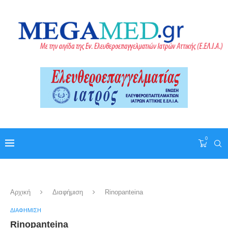
0
Αρχική
Διαφήμιση
Rinopanteina
ΔΙΑΦΉΜΙΣΗ
Rinopanteina