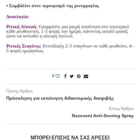
•
Συμβάλλει στον περιορισμό της ρινορραγίας
Δοσολογία:
Ρινική Αλοιφή:
Εφαρμόστε μια μικρή ποσότητα στο εσωτερικό
κάθε ρουθουνιού, 1-3 φορές την ημέρα, κάνοντας απαλό μασάζ
ώστε να απλωθεί η αλοιφή παντού.
Ρινικές Σταγόνες:
Ενστάλαξη 2-3 σταγόνων σε κάθε ρουθούνι, 4-
5 φορές ημερησίως.
0
Προηγ Άρθρο
Πρόσκληση για εκπόνηση διδακτορικής διατριβής
Επομ Άρθρο
Nozovent Anti-Snoring Spray
ΜΠΟΡΕΊ ΕΠΊΣΗΣ ΝΑ ΣΑΣ ΑΡΈΣΕΙ