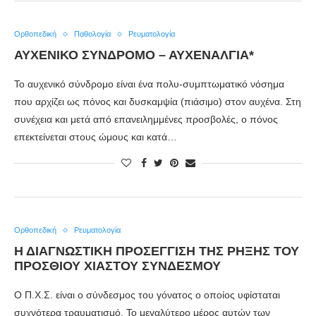
Ορθοπεδική
Παθολογία
Ρευματολογία
ΑΥΧΕΝΙΚΌ ΣΎΝΔΡΟΜΟ – ΑΥΧΕΝΑΛΓΊΑ*
Το αυχενικό σύνδρομο είναι ένα πολυ-συμπτωματικό νόσημα
που αρχίζει ως πόνος και δυσκαμψία (πιάσιμο) στον αυχένα. Στη
συνέχεια και μετά από επανειλημμένες προσβολές, ο πόνος
επεκτείνεται στους ώμους και κατά…
Ορθοπεδική
Ρευματολογία
Η ΔΙΑΓΝΩΣΤΙΚΉ ΠΡΟΣΈΓΓΙΣΗ ΤΗΣ ΡΉΞΗΣ ΤΟΥ
ΠΡΌΣΘΙΟΥ ΧΙΑΣΤΟΎ ΣΥΝΔΈΣΜΟΥ
Ο Π.Χ.Σ. είναι ο σύνδεσμος του γόνατος o oποίος υφίσταται
συχνότερα τραυματισμό. Το μεγαλύτερο μέρος αυτών των