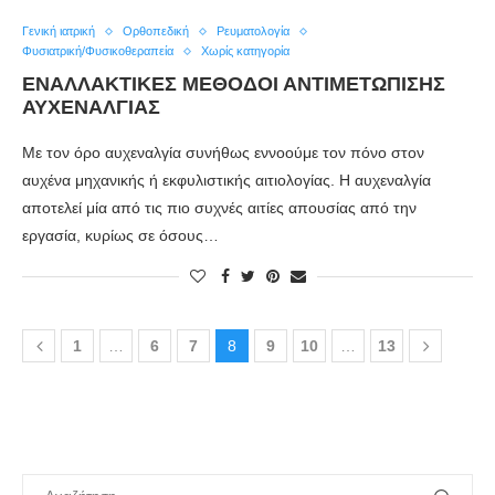
Γενική ιατρική
Ορθοπεδική
Ρευματολογία
Φυσιατρική/Φυσικοθεραπεία
Χωρίς κατηγορία
ΕΝΑΛΛΑΚΤΙΚΈΣ ΜΈΘΟΔΟΙ ΑΝΤΙΜΕΤΏΠΙΣΗΣ
ΑΥΧΕΝΑΛΓΊΑΣ
Με τον όρο αυχεναλγία συνήθως εννοούμε τον πόνο στον
αυχένα μηχανικής ή εκφυλιστικής αιτιολογίας. Η αυχεναλγία
αποτελεί μία από τις πιο συχνές αιτίες απουσίας από την
εργασία, κυρίως σε όσους…
1
…
6
7
8
9
10
…
13