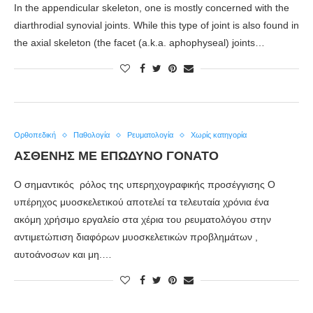
In the appendicular skeleton, one is mostly concerned with the
diarthrodial synovial joints. While this type of joint is also found in
the axial skeleton (the facet (a.k.a. aphophyseal) joints…
Ορθοπεδική
Παθολογία
Ρευματολογία
Χωρίς κατηγορία
ΑΣΘΕΝΉΣ ΜΕ ΕΠΏΔΥΝΟ ΓΌΝΑΤΟ
Ο σημαντικός ρόλος της υπερηχογραφικής προσέγγισης O
υπέρηχος μυοσκελετικού αποτελεί τα τελευταία χρόνια ένα
ακόμη χρήσιμο εργαλείο στα χέρια του ρευματολόγου στην
αντιμετώπιση διαφόρων μυοσκελετικών προβλημάτων ,
αυτοάνοσων και μη.…