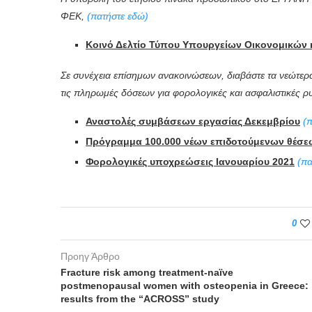
ΦΕΚ,
(πατήστε εδώ)
Κοινό Δελτίο Τύπου Υπουργείων Οικονομικών 
Σε συνέχεια επίσημων ανακοινώσεων, διαβάστε τα νεώτερα
τις πληρωμές δόσεων για φορολογικές και ασφαλιστικές ρ
Αναστολές συμβάσεων εργασίας Δεκεμβρίου
(
Πρόγραμμα 100.000 νέων επιδοτούμενων θέσε
Φορολογικές υποχρεώσεις Ιανουαρίου 2021
(πα
0
Προηγ Άρθρο
Fracture risk among treatment-naïve
postmenopausal women with osteopenia in Greece:
results from the “ACROSS” study