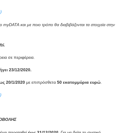
)
το
myDATA
και με ποιο τρόπο θα διαβιβάζονται τα στοιχεία στην
ης
εια σε περιφέρεια.
ήγει 23/12/2020.
ως 20/1/2020
με επιπρόσθετα
50 εκατομμύρια
ευρώ
.
)
ΠΟΒΟΛΗΣ
έχει παραταθεί
έως 31/12/2020
. Για να δείτε το σχετικό