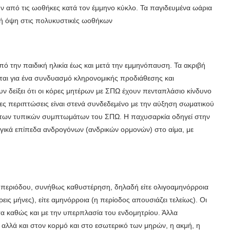
 από τις ωοθήκες κατά τον έμμηνο κύκλο. Τα παγιδευμένα ωάρια
ική όψη στις πολυκυστικές ωοθήκων
πό την παιδική ηλικία έως και μετά την εμμηνόπαυση. Τα ακριβή
ιται για ένα συνδυασμό κληρονομικής προδιάθεσης και
 δείξει ότι οι κόρες μητέρων με ΣΠΩ έχουν πενταπλάσιο κίνδυνο
ρες περιπτώσεις είναι στενά συνδεδεμένο με την αύξηση σωματικού
 των τυπικών συμπτωμάτων του ΣΠΩ. Η παχυσαρκία οδηγεί στην
ογικά επίπεδα ανδρογόνων (ανδρικών ορμονών) στο αίμα, με
ς περιόδου, συνήθως καθυστέρηση, δηλαδή είτε ολιγοαμηνόρροια
ρεις μήνες), είτε αμηνόρροια (η περίοδος απουσιάζει τελείως). Οι
τα καθώς και με την υπερπλασία του ενδομητρίου. Άλλα
λλά και στον κορμό και στο εσωτερικό των μηρών, η ακμή, η