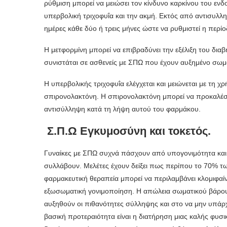
ρύθμιση μπορεί να μειώσει τον κίνδυνο καρκίνου του ενδο
υπερβολική τριχοφυΐα και την ακμή. Εκτός από αντισυλλη
ημέρες κάθε δύο ή τρεις μήνες ώστε να ρυθμιστεί η περί
Η μετφορμίνη μπορεί να επιβραδύνει την εξέλιξη του δια
συνιστάται σε ασθενείς με ΣΠΩ που έχουν αυξημένο σωμ
Η υπερβολικής τριχοφυΐα ελέγχεται και μειώνεται με τη
σπιρονολακτόνη. Η σπιρονολακτόνη μπορεί να προκαλέσει
αντισύλληψη κατά τη λήψη αυτού του φαρμάκου.
Σ.Π.Ω Eγκυμοσύνη και τοκετός.
Γυναίκες με ΣΠΩ συχνά πάσχουν από υπογονιμότητα και 
συλλάβουν. Μελέτες έχουν δείξει πως περίπου το 70% 
φαρμακευτική θεραπεία μπορεί να περιλαμβάνει κλομιφαί
εξωσωματική γονιμοποίηση. Η απώλεια σωματικού βάρου
αυξηθούν οι πιθανότητες σύλληψης και στο να μην υπάρχ
βασική προτεραιότητα είναι η διατήρηση μιας καλής φυσ