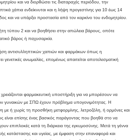
μητρίου και να διορθώσει τις διαταραχές περιόδου, την
πτικά χάπια ενδείκνυται και η λήψη προγεστίνης για 10 έως 14
οδος και να υπάρξει προστασία από τον καρκίνο του ενδομητρίου.
βήτη τύπου 2 και να βοηθήσει στην απώλεια βάρους, οπότε
ατικό βάρος ή παχυσαρκία.
 χρήση αντισυλληπτικών χαπιών και φαρμάκων όπως η
 γενετικές ανωμαλίες, επομένως απαιτείται αποτελεσματική
χρειάζονται φαρμακευτική υποστήριξη για να μπορέσουν να
των γυναικών με ΣΠΩ έχουν πρόβλημα υπογονιμότητας. Η
νη με ή χωρίς τη προσθήκη μετφορμίνης, λετροζόλη, ή ορμόνες και
ς είναι επίσης ένας βασικός παράγοντας που βοηθά στο να
ουν επιπλοκές κατά τη διάρκεια της εγκυμοσύνης. Μετά τη γέννα
ικής κατάστασης και υγείας, με έμφαση στην επαναφορά και