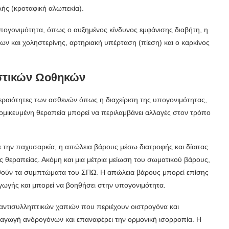
λής (κροταφική αλωπεκία).
ογονιμότητα, όπως ο αυξημένος κίνδυνος εμφάνισης διαβήτη, η
ων και χοληστερίνης, αρτηριακή υπέρταση (πίεση) και ο καρκίνος
στικών Ωοθηκών
εραιότητες των ασθενών όπως η διαχείριση της υπογονιμότητας,
ομικευμένη θεραπεία μπορεί να περιλαμβάνει αλλαγές στον τρόπο
την παχυσαρκία, η απώλεια βάρους μέσω διατροφής και δίαιτας
 θεραπείας. Ακόμη και μια μέτρια μείωση του σωματικού βάρους,
ιωθούν τα συμπτώματα του ΣΠΩ. Η απώλεια βάρους μπορεί επίσης
γωγής και μπορεί να βοηθήσει στην υπογονιμότητα.
 αντισυλληπτικών χαπιών που περιέχουν οιστρογόνα και
αγωγή ανδρογόνων και επαναφέρει την ορμονική ισορροπία. Η