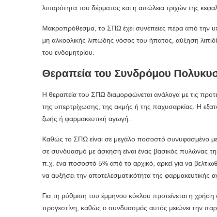
λιπαρότητα του δέρματος και η απώλεια τριχών της κεφα
Μακροπρόθεσμα, το ΣΠΩ έχει συνέπειες πέρα από την υπ
μη αλκοολικής λιπώδης νόσος του ήπατος, αύξηση λιπιδί
του ενδομητρίου.
Θεραπεία του Συνδρόμου Πολυκυ
Η θεραπεία του ΣΠΩ διαμορφώνεται ανάλογα με τις προτ
της υπερτρίχωσης, της ακμής ή της παχυσαρκίας. Η εξατ
ζωής ή φαρμακευτική αγωγή.
Καθώς το ΣΠΩ είναι σε μεγάλο ποσοστό συνυφασμένο με 
σε συνδυασμό με άσκηση είναι ένας βασικός πυλώνας της
π.χ. ένα ποσοστό 5% από το αρχικό, αρκεί για να βελτ
να αυξήσει την αποτελεσματικότητα της φαρμακευτικής α
Για τη ρύθμιση του έμμηνου κύκλου προτείνεται η χρήση
προγεστίνη, καθώς ο συνδυασμός αυτός μειώνει την παρ