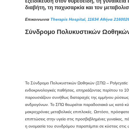
εξειδίκευση στον θυρεοειδή, τη γυναικεί
διαβήτη, τη παχυσαρκία και τον μεταβολισ
Επικοινωνια
Therapis Hospital, 11634 Αθήνα
216002
Σύνδρομο Πολυκυστικών Ωοθηκών 
Το Σύνδρομο Πολυκυστικών Ωοθηκών (ΣΠΩ – Polycystic O
ενδοκρινολογικές παθήσεις, επηρεάζοντας περίπου το 1
παρουσιάζουν συνήθως διαταραχές της εμμήνου ρύσεως,
ανδρογόνων. Το ΣΠΩ θεωρείται παραδοσιακά ως κατά κύρ
μακροχρόνιες μεταβολικές επιπλοκές. Ωστόσο, πρόσφατες μ
επιπτώσεις στην υγεία στις προσβεβλημένες γυναίκες, πέ
η ονομασία του συνδρόμου παραπέμπει σε κύστεις στις ω