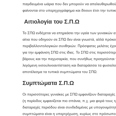
παγιδευμένα ωάρια που δεν μπορούν να απελευθερωθούν
φαίνονται στο υπερηχογράφημα και δίνουν έτσι την τυπ
Αιτιολογία του Σ.Π.Ω
Το ΣΠΩ ενδέχεται να επηρεάσει την υγεία των γυναικών α
αίτια που οδηγούν σε ΣΠΩ δεν είναι γνωστά, αλλά πρόκε
περιβαλλοντολογικών συνθηκών. Πρόσφατες μελέτες έχουν
για την εμφάνιση ΣΠΩ στις ίδιες. Το ΣΠΩ στις περισσότε
βάρους και την παχυσαρκία, που συνήθως προηγούνται
λεγόμενη ινσουλινοαντίσταση και διαταράσσει τα φυσιολ
αποτέλεσμα τα τυπικά συμπτώματα του ΣΠΩ.
Συμπτώματα Σ.Π.Ω
Οι περισσότερες γυναίκες με ΣΠΩ εμφανίζουν διαταραχέ
(η περίοδος εμφανίζεται πιο σπάνια, π.χ. μια φορά τους τ
διαταραχές περιόδου είναι συνδεδεμένες με υπογονιμότη
συμπτώματα είναι η υπερτρίχωση, κυρίως στο πρόσωπο α