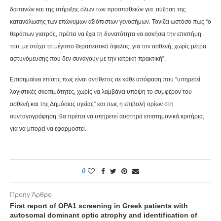
δαπανών και της στήριξης όλων των προσπαθειών για
αύξηση της
κατανάλωσης των επώνυμων αξιόπιστων γενοσήμων. Τονίζει ωστόσο πως “
ο
θεράπων γιατρός, πρέπει να έχει τη δυνατότητα να ασκήσει την επιστήμη
του, με στόχο το μέγιστο θεραπευτικό όφελος, για τον ασθενή, χωρίς μέτρα
αστυνόμευσης που δεν συνάγουν με την ιατρική πρακτική”.
Επισημαίνει επίσης πως είναι
αντίθετος σε κάθε απόφαση που “υπηρετεί
λογιστικές σκοπιμότητες, χωρίς να λαμβάνει υπόψη το συμφέρον του
ασθενή και της Δημόσιας υγείας” και πως
η επιβολή ορίων στη
συνταγογράφηση, θα πρέπει να υπηρετεί αυστηρά επιστημονικά κριτήρια,
για να μπορεί να εφαρμοστεί.
0
Προηγ Άρθρο
First report of OPA1 screening in Greek patients with
autosomal dominant optic atrophy and identification of