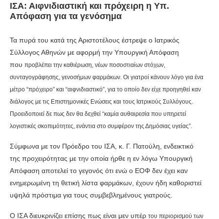
ΙΣΑ: Αιφνιδιαστική και πρόχειρη η Υπ.
Απόφαση για τα γενόσημα
Τα πυρά του κατά της Αριστοτέλους έστρεψε ο Ιατρικός
Σύλλογος Αθηνών με αφορμή την Υπουργική Απόφαση
που
προβλέπει την καθιέρωση, νέων ποσοστιαίων στόχων,
συνταγογράφησης, γενοσήμων φαρμάκων. Οι γιατροί κάνουν λόγο για ένα
μέτρο “πρόχειρο” και “αιφνιδιαστικό”, για το οποίο δεν είχε προηγηθεί καν
διάλογος με τις
Επιστημονικές Ενώσεις και τους Ιατρικούς Συλλόγους.
Προειδοποιεί δε πως δεν θα δεχθεί “
καμία αυθαιρεσία που υπηρετεί
λογιστικές σκοπιμότητες, ενάντια στο συμφέρον της Δημόσιας υγείας”.
Σύμφωνα με τον Πρόεδρο του ΙΣΑ, κ. Γ. Πατούλη, ενδεικτικό
της προχειρότητας με την οποία ήρθε η εν λόγω Υπουργική
Απόφαση αποτελεί το γεγονός ότι ενώ ο ΕΟΦ δεν έχει καν
ενημερωμένη τη θετική λίστα φαρμάκων, έχουν ήδη καθοριστεί
υψηλά πρόστιμα για τους συμβεβλημένους γιατρούς.
Ο ΙΣΑ διευκρινίζει επίσης πως είναι μεν υπέρ
του περιορισμού των