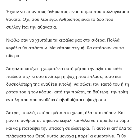
Έχουν να πουν πως άνθρωπος είναι το ζώο που συλλογιέται το
θάνατο. Όχι, σου λέω εγώ. Άνθρωπος είναι το ζώο που
συλλογιέται την αθανασία.
Νιώθω σαν να χτυπάμε τα κεφάλια μας στα σίδερα. Πολλά
κεφάλια θα σπάσουν. Μα κάποια στιγμή, θα σπάσουν και τα
σίδερα.
Άσφαλτα κατέχει η χωματένια αυτή μήτρα την αξία του κάθε
παιδιού της· κι όσο ανώτερη η ψυχή που έπλασε, τόσο και
δυσκολότερη της αναθέτει εντολή: να σώσει τον εαυτό του ή τη
ράτσα του ή τον κόσμο· από την πρώτη, τη δεύτερη, την τρίτη
εντολή που σου αναθέτει διαβαθμίζεται η ψυχή σου.
Άστρα, πουλιά, σπόροι μέσα στο χώμα, όλα υπακούουν. Και
μόνο ο άνθρωπος σηκώνει κεφάλι και θέλει να παραβεί το νόμο
και να μετατρέψει την υπακοή σε ελευτερία. Γι’ αυτό κι απ’ όλα τα
πλάσματα του Θεού αυτός μονάχα μπορεί κι αμαρταίνει. Τι θα