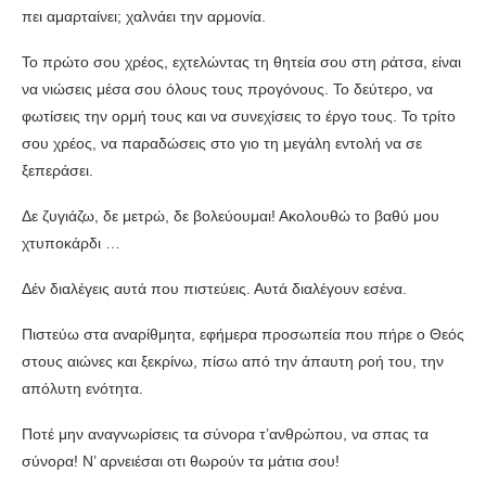
πει αμαρταίνει; χαλνάει την αρμονία.
Το πρώτο σου χρέος, εχτελώντας τη θητεία σου στη ράτσα, είναι
να νιώσεις μέσα σου όλους τους προγόνους. Το δεύτερο, να
φωτίσεις την ορμή τους και να συνεχίσεις το έργο τους. Το τρίτο
σου χρέος, να παραδώσεις στο γιο τη μεγάλη εντολή να σε
ξεπεράσει.
Δε ζυγιάζω, δε μετρώ, δε βολεύουμαι! Ακολουθώ το βαθύ μου
χτυποκάρδι …
Δέν διαλέγεις αυτά που πιστεύεις. Αυτά διαλέγουν εσένα.
Πιστεύω στα αναρίθμητα, εφήμερα προσωπεία που πήρε ο Θεός
στους αιώνες και ξεκρίνω, πίσω από την άπαυτη ροή του, την
απόλυτη ενότητα.
Ποτέ μην αναγνωρίσεις τα σύνορα τ’ανθρώπου, να σπας τα
σύνορα! Ν’ αρνειέσαι οτι θωρούν τα μάτια σου!