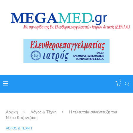
0
Αρχική
Λόγος & Τέχνη
Η τελευταία συνέντευξη του
Νίκου Καζαντζάκη
ΛΌΓΟΣ & ΤΈΧΝΗ