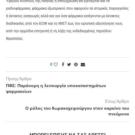
Υψηλού Κόστους της Αθήνας η αποζημίωση θα εξετάζεται και τα
ραδιοφάρμακα, φάρμακα εξωτερικού που αφορούν σε ατομικές παραγγελίες
ή έκτακτες εισαγωγές αλλά και για όσα φάρμακα εισάγονται με έκτακτες
διαδικασίες από τον ΕΟΦ και το ΙΦΕΤ έως την οριστική αξιολόγηση τους
από την αρμόδια επιτροπή ή τη λήξη της ενδεδειγμένης περιόδου
θεραπείας.
0
Προηγ Άρθρο
ΠΦΣ: Παράνομη η λειτουργία υποκαταστημάτων
φαρμακείων
Επομ Άρθρο
Ο ρόλος του θωρακοχειρούργου στον καρκίνο του
πνεύμονα