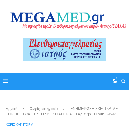
0
Αρχική
Χωρίς κατηγορία
ΕΝΗΜΕΡΩΣΗ ΣΧΕΤΙΚΑ ΜΕ
ΤΗΝ ΠΡΟΣΦΑΤΗ ΥΠΟΥΡΓΙΚΗ ΑΠΟΦΑΣΗ Αρ.Υ3β/Γ.Π./οικ. 24948
ΧΩΡΊΣ ΚΑΤΗΓΟΡΊΑ