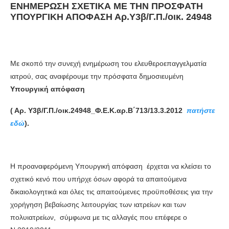
ΕΝΗΜΕΡΩΣΗ ΣΧΕΤΙΚΑ ΜΕ ΤΗΝ ΠΡΟΣΦΑΤΗ
ΥΠΟΥΡΓΙΚΗ ΑΠΟΦΑΣΗ Αρ.Υ3β/Γ.Π./οικ. 24948
Με σκοπό την συνεχή ενημέρωση του ελευθεροεπαγγελματία
ιατρού, σας αναφέρουμε την πρόσφατα δημοσιευμένη
Υπουργική απόφαση
( Αρ. Υ3β/Γ.Π./οικ.24948_Φ.Ε.Κ.αρ.Β΄713/13.3.2012­
πατήστε
εδώ
).
Η προαναφερόμενη Υπουργική απόφαση έρχεται να κλείσει το
σχετικό κενό που υπήρχε όσων αφορά τα απαιτούμενα
δικαιολογητικά και όλες τις απαιτούμενες προϋποθέσεις για την
χορήγηση βεβαίωσης λειτουργίας των ιατρείων και των
πολυιατρείων, σύμφωνα με τις αλλαγές που επέφερε ο