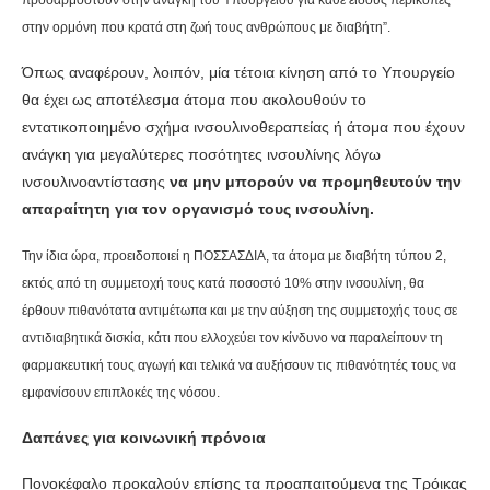
προσαρμοστούν στην ανάγκη του Υπουργείου για κάθε είδους περικοπές
στην ορμόνη που κρατά στη ζωή τους ανθρώπους με διαβήτη”.
Όπως αναφέρουν, λοιπόν, μία τέτοια κίνηση από το Υπουργείο
θα έχει ως αποτέλεσμα άτομα που ακολουθούν το
εντατικοποιημένο σχήμα ινσουλινοθεραπείας ή άτομα που έχουν
ανάγκη για μεγαλύτερες ποσότητες ινσουλίνης λόγω
ινσουλινοαντίστασης
να μην μπορούν να προμηθευτούν την
απαραίτητη για τον οργανισμό τους ινσουλίνη.
Την ίδια ώρα, προειδοποιεί η
ΠΟΣΣΑΣΔΙΑ,
τα άτομα με διαβήτη τύπου 2,
εκτός από τη συμμετοχή τους κατά ποσοστό 10% στην ινσουλίνη, θα
έρθουν πιθανότατα αντιμέτωπα και με την αύξηση της συμμετοχής τους σε
αντιδιαβητικά δισκία, κάτι που ελλοχεύει τον κίνδυνο να παραλείπουν τη
φαρμακευτική τους αγωγή και τελικά να αυξήσουν τις πιθανότητές τους να
εμφανίσουν επιπλοκές της νόσου.
Δαπάνες για κοινωνική πρόνοια
Πονοκέφαλο προκαλούν επίσης τα προαπαιτούμενα της Τρόικας