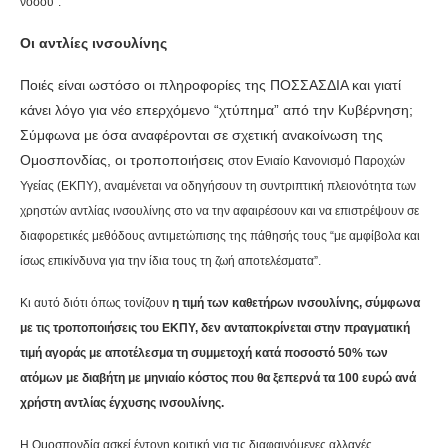
νόσου”.
Οι αντλίες ινσουλίνης
Ποιές είναι ωστόσο οι πληροφορίες της ΠΟΣΣΑΣΔΙΑ και γιατί
κάνει λόγο για νέο επερχόμενο “χτύπημα” από την Κυβέρνηση;
Σύμφωνα με όσα αναφέρονται σε σχετική ανακοίνωση της
Ομοσπονδίας, οι τροποποιήσεις
στον Ενιαίο Κανονισμό Παροχών
Υγείας (ΕΚΠΥ), αναμένεται να οδηγήσουν τη
συντριπτική πλειονότητα των
χρηστών αντλίας ινσουλίνης στο να την αφαιρέσουν και να επιστρέψουν σε
διαφορετικές μεθόδους αντιμετώπισης της πάθησής τους “με αμφίβολα και
ίσως επικίνδυνα για την ίδια τους τη ζωή αποτελέσματα”.
Κι αυτό διότι όπως τονίζουν
η τιμή των καθετήρων ινσουλίνης, σύμφωνα
με τις τροποποιήσεις του ΕΚΠΥ, δεν ανταποκρίνεται στην πραγματική
τιμή αγοράς με αποτέλεσμα τη συμμετοχή κατά ποσοστό 50% των
ατόμων με διαβήτη με μηνιαίο κόστος που θα ξεπερνά τα 100 ευρώ ανά
χρήστη αντλίας έγχυσης ινσουλίνης.
Η Ομοσπονδία ασκεί έντονη κριτική για τις διαφαινόμενες αλλαγές,