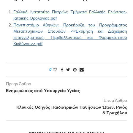
Γαλλικό Ινστιτούτο Πατρών: Τμήματα Γαλλικής Γλώσσας-
Ιατρικής Ορολογίας.pdf
Πανεπιστήμιο Αθηνών: Προκήρυξη του Προγράμματος
Μεταπτυχιακών Σπουδών <<Εκτίμηση και Διαχείριση
Επαγγελματικού, Περιβαλλοντικού και Φαρμακευτικού
Κινδύνου>>.pdf
0
Προηγ Άρθρο
Ενημερώσεις από Υπουργείο Υγείας
Επομ Άρθρο
Κλινικός Οδηγός Παιδιατρικών Παθήσεων Ώτων, Ρινός
& Τραχήλου