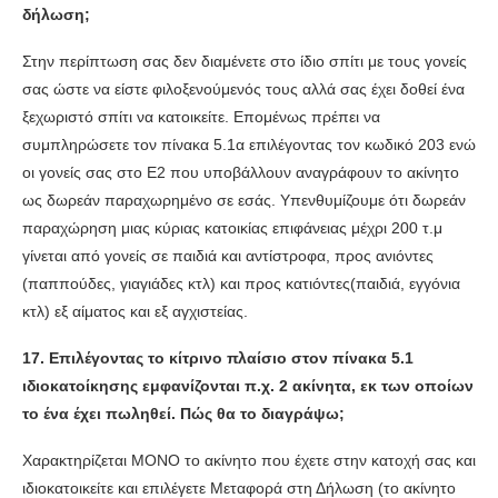
δήλωση;
Στην περίπτωση σας δεν διαμένετε στο ίδιο σπίτι με τους γονείς
σας ώστε να είστε φιλοξενούμενός τους αλλά σας έχει δοθεί ένα
ξεχωριστό σπίτι να κατοικείτε. Επομένως πρέπει να
συμπληρώσετε τον πίνακα 5.1α επιλέγοντας τον κωδικό 203 ενώ
οι γονείς σας στο Ε2 που υποβάλλουν αναγράφουν το ακίνητο
ως δωρεάν παραχωρημένο σε εσάς. Υπενθυμίζουμε ότι δωρεάν
παραχώρηση μιας κύριας κατοικίας επιφάνειας μέχρι 200 τ.μ
γίνεται από γονείς σε παιδιά και αντίστροφα, προς ανιόντες
(παππούδες, γιαγιάδες κτλ) και προς κατιόντες(παιδιά, εγγόνια
κτλ) εξ αίματος και εξ αγχιστείας.
17. Επιλέγοντας το κίτρινο πλαίσιο στον πίνακα 5.1
ιδιοκατοίκησης εμφανίζονται π.χ. 2 ακίνητα, εκ των οποίων
το ένα έχει πωληθεί. Πώς θα το διαγράψω;
Χαρακτηρίζεται ΜΟΝΟ το ακίνητο που έχετε στην κατοχή σας και
ιδιοκατοικείτε και επιλέγετε Μεταφορά στη Δήλωση (το ακίνητο