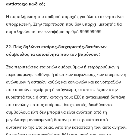
αντίστοιχο κωδικό;
Η συμπλήρωση του αριθμού παροχής για όλα τα ακίνητα είναι
υποχρεωτική. Στην περίπτωση που δεν υπάρχει μετρητής θα
συμπληρώσετε τον εννιαψήφιο αριθμό 999999999.
22. Πώς δηλώνει εταίρος-διαχειριστής-διευθύνων
σύμβουλος τα αυτοκίνητα που τον βαρύνουν;
Στις περιπτώσεις εταιρειών ομόρρυθμων ή ετερόρρυθμων ή
περιορισμένης ευθύνης ή ιδιωτικών κεφαλαιουχικών εταιρειών ή
ανώνυμων ή αστικών καθώς και κοινωνιών και κοινοπραξιών
που ασκούν επιχείρηση ή επάγγελμα, οι οποίες έχουν στην
κυριότητά τους ή στην κατοχή τους ΕΙΧ η αντικειμενική δαπάνη
που αναλογεί στους εταίρους, διαχειριστές, διευθύνοντες
συμβούλους κλπ δεν μπορεί να είναι ανώτερη από τη
μεγαλύτερη αντικειμενική δαπάνη που προκύπτει από
αυτοκίνητο της Εταιρείας. Από την κατάσταση των αυτοκινήτων,
θα πρέπει να μεταφερθεί στη δήλωση, αυτό που έχει τη