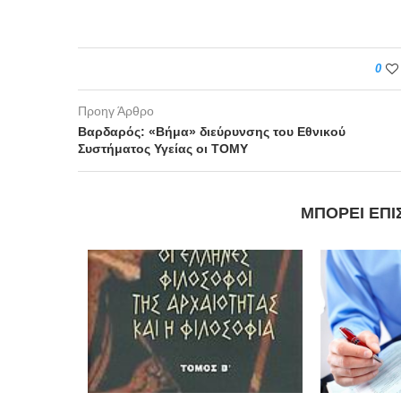
0
Προηγ Άρθρο
Βαρδαρός: «Βήμα» διεύρυνσης του Εθνικού
Συστήματος Υγείας οι ΤΟΜΥ
ΜΠΟΡΕΊ ΕΠΊ
εις Ιατρού
ου