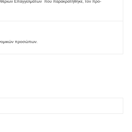
υθέριων Επαγγελμάτων που παρακρατήθηκε, τον προ-
 νομικών προσώπων.