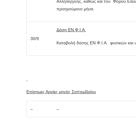
Αλληλεγγύης, καθώς και του Φόρου Ελε
προηγούμενο μήνα.
Δόση ΕΝ.Φ.Ι.Α.
30/9
Καταβολή δόσης ΕΝ.Φ.Ι.Α. φυσικών και
Επίσημες Αργίες μηνός Σεπτεμβρίου
–
–