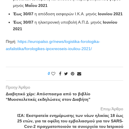
μηνός
Μαΐου
2021
Έως 30/07
η απόδοση εισφορών Ι.Κ.Α. μηνός
Ιουνίου
2021
Έως 30/07
η ηλεκτρονική υποβολή Α.Π.Δ. μηνός
Ιουνίου
2021
Πηγή:
https://europalso.gr/news/logistika-forologika-
asfalistika/forologikes-ipoxreoseis-iouliou-2021/
0
Προηγ Άρθρο
Διαβητικό χέρι: Απόσπασμα από το βιβλίο
“Μυοσκελετικές εκδηλώσεις στον Διαβήτη”
Επομ Άρθρο
ΙΣΑ: Εκστρατεία ενημέρωσης των νέων ηλικίας 18 έως
25 ετών, για τα οφέλη του εμβολιασμού για τον SARS-
Cov-2 πραγματοποιούν τα συνεργεία του Ιατρικού