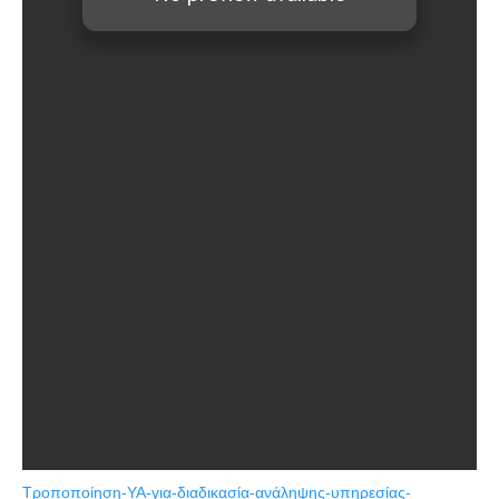
Τροποποίηση-ΥΑ-για-διαδικασία-ανάληψης-υπηρεσίας-