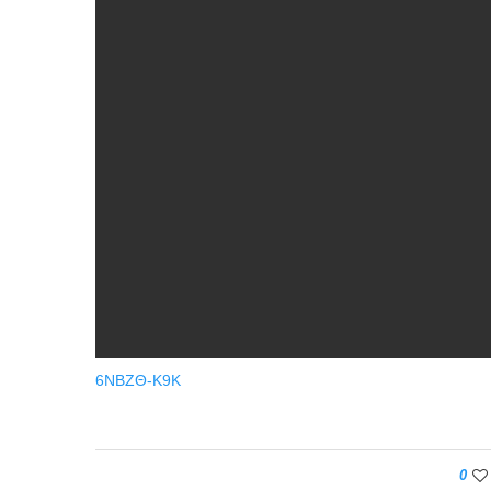
6ΝΒΖΘ-Κ9Κ
0