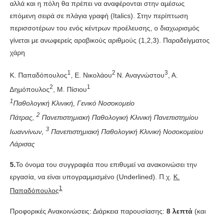
αλλά και η πόλη θα πρέπει να αναφέρονται στην αµέ­σως
επόμενη σειρά σε πλάγια γραφή (Italics). Στην περίπτωση
περισσοτέρων του ενός κέντρων προέλευσης, ο διαχωρισμός
γίνεται με ανωφερείς αραβικούς αριθμούς (1,2,3). Παραδείγματος
χάρη
1
2
3
Κ. Παπαδόπουλος
, Ε. Νικολάου
Ν. Αναγνώστου
, Α.
2
1
∆ηµόπουλος
, Μ. Πίσι­ου
1
Παθολογική Κλινική, Γενικό Νοσοκομείο
2
Πάτρας,
Πανεπιστημιακή Παθολογική Κλινική Πανεπιστημίου
3
Ιωαννίνων,
Πανεπιστημιακή Παθολογική Κλινική Νοσοκομείου
Λάρισας
5.
Το όνοµα του συγγραφέα που επιθυµεί να ανακοινώσει την
εργασία, να είναι υπογραμμισμένο (Underlined). Π.χ.
Κ.
1
Παπαδόπουλος
Προφορικές Ανακοινώσεις: Διάρκεια παρουσίασης:
8 λεπτά
(και