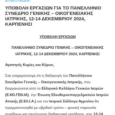
ΙΑΤΡΙΚΆ ΣΥΝΈΔΡΙΑ
ΥΠΟΒΟΛΗ ΕΡΓΑΣΙΩΝ ΓΙΑ ΤΟ ΠΑΝΕΛΛΗΝΙΟ
ΣΥΝΕΔΡΙΟ ΓΕΝΙΚΗΣ – ΟΙΚΟΓΕΝΕΙΑΚΗΣ
ΙΑΤΡΙΚΗΣ, 12-14 ΔΕΚΕΜΒΡΙΟΥ 2024,
ΚΑΡΠΕΝΗΣΙ
ΥΠΟΒΟΛΗ ΕΡΓΑΣΙΩΝ
ΠΑΝΕΛΛΗΝΙΟ ΣΥΝΕΔΡΙΟ ΓΕΝΙΚΗΣ – ΟΙΚΟΓΕΝΕΙΑΚΗΣ
ΙΑΤΡΙΚΗΣ, 12-14 ΔΕΚΕΜΒΡΙΟΥ 2024, ΚΑΡΠΕΝΗΣΙ
Αγαπητές Κυρίες και Κύριοι,
Σας ενημερώνουμε ότι η διεξαγωγή του
Πανελλήνιου
Συνεδρίου Γενικής – Οικογενειακής Ιατρικής,
που
διοργανώνεται από το
Ελληνικό Κολλέγιο Γενικών Ιατρών
(Ε.ΚΟ.ΓΕΝ.ΙΑ)
, την
Ένωση Ελευθεροεπαγγελματιών Ιατρών
Αττικής (Ε.ΕΛ.Ι.Α.)
και τον
Ιατρικό Σύλλογο Αγρινίου
θα
πραγματοποιηθεί με υβριδικό τρόπο – φυσική παρουσία
συνέδρων και ταυτόχρονη διαδικτυακή μετάδοση, στις
12-14