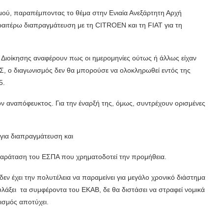
μού, παραπέμποντας το θέμα στην Ενιαία Ανεξάρτητη Αρχή
ραιτέρω διαπραγμάτευση με τη CITROEN και τη FIAT για τη
 Διοίκησης αναφέρουν πως οι ημερομηνίες ούτως ή άλλως είχαν
ΔΣ, ο διαγωνισμός δεν θα μπορούσε να ολοκληρωθεί εντός της
5.
ον αναπόφευκτος. Για την έναρξή της, όμως, συντρέχουν ορισμένες
 για διαπραγμάτευση και
παράταση του ΕΣΠΑ που χρηματοδοτεί την προμήθεια.
ν έχει την πολυτέλεια να παραμείνει για μεγάλο χρονικό διάστημα
λάξει τα συμφέροντα του ΕΚΑΒ, δε θα διστάσει να στραφεί νομικά
ισμός αποτύχει.