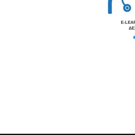
υκρινίσεις
E-LEA
μένους
ΔΕ