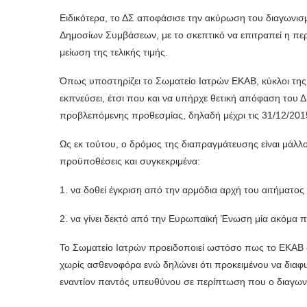
Ειδικότερα, το ΔΣ αποφάσισε την ακύρωση του διαγωνισ
Δημοσίων Συμβάσεων, με το σκεπτικό να επιτραπεί η πε
μείωση της τελικής τιμής.
Όπως υποστηρίζει το Σωματείο Ιατρών ΕΚΑΒ, κύκλοι της
εκπνεύσει, έτσι που και να υπήρχε θετική απόφαση του 
προβλεπόμενης προθεσμίας, δηλαδή μέχρι τις 31/12/201
Ως εκ τούτου, ο δρόμος της διαπραγμάτευσης είναι μάλλ
προϋποθέσεις και συγκεκριμένα:
1. να δοθεί έγκριση από την αρμόδια αρχή του αιτήματος
2. να γίνει δεκτό από την Ευρωπαϊκή Ένωση μία ακόμα 
Το Σωματείο Ιατρών προειδοποιεί ωστόσο πως το ΕΚΑΒ δε
χωρίς ασθενοφόρα ενώ δηλώνει ότι προκειμένου να διαφυ
εναντίον παντός υπευθύνου σε περίπτωση που ο διαγων