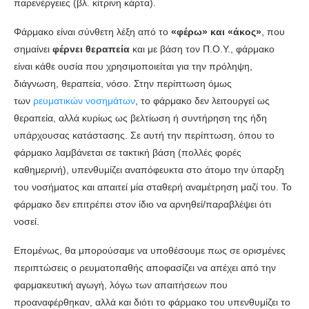
παρενέργειες (βλ. κίτρινη κάρτα).
Φάρμακο είναι σύνθετη λέξη από το
«φέρω» και «άκος»
, που
σημαίνει
φέρνει θεραπεία
και με βάση τον Π.Ο.Υ., φάρμακο
είναι κάθε ουσία που χρησιμοποιείται για την πρόληψη,
διάγνωση, θεραπεία, νόσο. Στην περίπτωση όμως
των
ρευματικών νοσημάτων
, το φάρμακο δεν λειτουργεί ως
θεραπεία, αλλά κυρίως ως βελτίωση ή συντήρηση της ήδη
υπάρχουσας κατάστασης. Σε αυτή την περίπτωση, όπου το
φάρμακο λαμβάνεται σε τακτική βάση (πολλές φορές
καθημερινή), υπενθυμίζει αναπόφευκτα στο άτομο την ύπαρξη
του νοσήματος και απαιτεί μία σταθερή αναμέτρηση μαζί του. Το
φάρμακο δεν επιτρέπει στον ίδιο να αρνηθεί/παραβλέψει ότι
νοσεί.
Επομένως, θα μπορούσαμε να υποθέσουμε πως σε ορισμένες
περιπτώσεις ο ρευματοπαθής αποφασίζει να απέχει από την
φαρμακευτική αγωγή, λόγω των απαιτήσεων που
προαναφέρθηκαν, αλλά και διότι το φάρμακο του υπενθυμίζει το