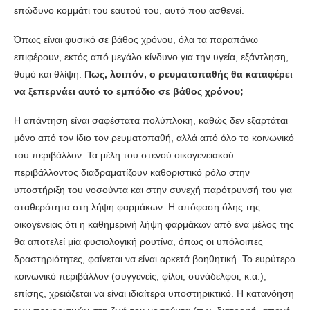
επώδυνο κομμάτι του εαυτού του, αυτό που ασθενεί.
Όπως είναι φυσικό σε βάθος χρόνου, όλα τα παραπάνω
επιφέρουν, εκτός από μεγάλο κίνδυνο για την υγεία, εξάντληση,
θυμό και θλίψη.
Πως, λοιπόν, ο ρευματοπαθής θα καταφέρει
να ξεπερνάει αυτό το εμπόδιο σε βάθος χρόνου;
Η απάντηση είναι σαφέστατα πολύπλοκη, καθώς δεν εξαρτάται
μόνο από τον ίδιο τον ρευματοπαθή, αλλά από όλο το κοινωνικό
του περιβάλλον. Τα μέλη του στενού οικογενειακού
περιβάλλοντος διαδραματίζουν καθοριστικό ρόλο στην
υποστήριξη του νοσούντα και στην συνεχή παρότρυνσή του για
σταθερότητα στη λήψη φαρμάκων. Η απόφαση όλης της
οικογένειας ότι η καθημερινή λήψη φαρμάκων από ένα μέλος της
θα αποτελεί μία φυσιολογική ρουτίνα, όπως οι υπόλοιπες
δραστηριότητες, φαίνεται να είναι αρκετά βοηθητική. Το ευρύτερο
κοινωνικό περιβάλλον (συγγενείς, φίλοι, συνάδελφοι, κ.α.),
επίσης, χρειάζεται να είναι ιδιαίτερα υποστηρικτικό. Η κατανόηση