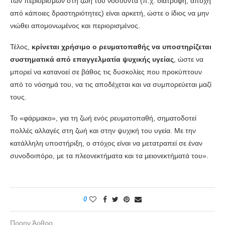
των περιορισμών στη ζωή του νοσούντα (π.χ. διατροφή, αποχή
από κάποιες δραστηριότητες) είναι αρκετή, ώστε ο ίδιος να μην
νιώθει απομονωμένος και περιορισμένος.
Τέλος,
κρίνεται χρήσιμο ο ρευματοπαθής να υποστηρίζεται
συστηματικά από επαγγελματία ψυχικής υγείας
, ώστε να
μπορεί να κατανοεί σε βάθος τις δυσκολίες που προκύπτουν
από το νόσημά του, να τις αποδέχεται και να συμπορεύεται μαζί
τους.
Το «φάρμακο», για τη ζωή ενός ρευματοπαθή, σηματοδοτεί
πολλές αλλαγές στη ζωή και στην ψυχική του υγεία. Με την
κατάλληλη υποστήριξη, ο στόχος είναι να μετατραπεί σε έναν
συνοδοιπόρο, με τα πλεονεκτήματα και τα μειονεκτήματά του».
0
Προηγ Άρθρο