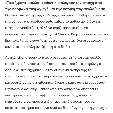
«Ταυτόχρονα,
πολλοί ασθενείς επιλέγουν την αποχή από
την φαρμακευτική αγωγή και την ιατρική παρακολούθηση
.
Οι συνέπειες αυτής της επιλογής είναι αρκετά σοβαρές, αλλά δεν
έχει νόημα να αναλυθούν εδώ, καθώς το άρθρο αυτό δεν έχει
στόχο να νουθετήσει, αλλά να αναζητήσει τα κίνητρα που
οδηγούν σε αυτήν την επιλογή. Άλλωστε, θα μπορούσε κανείς να
βρει εύκολα τις απαντήσεις αυτές, ρωτώντας ένα ρευματολόγο ή
κάνοντας μία απλή αναζήτηση στο διαδίκτυο.
Αρχικά, είναι αποδεκτό πως ο ρευματοπαθής έρχεται πολλές
φορές αντιμέτωπος με τις διαφορετικές προτάσεις ιατρών για
φαρμακευτικά σχήματα, με την δυσκολία ανεύρεσης του
σκευάσματος, με την συχνή εναλλαγή φαρμακευτικών σχημάτων
και φυσικά με τις ανεπιθύμητες δράσεις κάποιων σκευασμάτων.
Επιπλέον ο ασθενής , εκτός από την ανάγκη να διατηρεί το
αυστηρό πρόγραμμα λήψης των φαρμάκων, χρειάζεται
επιπρόσθετα να προσέχει ιδιαίτερα την διατροφή του, να
ασκείται συστηματικά και να είναι σε διαρκή εγρήγορση για τυχόν