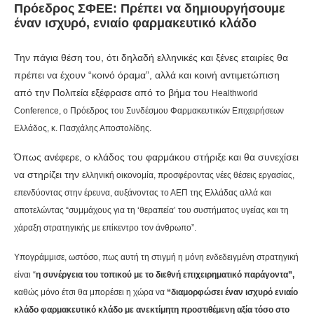
Πρόεδρος ΣΦΕΕ: Πρέπει να δημιουργήσουμε
έναν ισχυρό, ενιαίο φαρμακευτικό κλάδο
Την πάγια θέση του, ότι δηλαδή ελληνικές και ξένες εταιρίες θα
πρέπει να έχουν “κοινό όραμα”, αλλά και κοινή αντιμετώπιση
από την Πολιτεία εξέφρασε από το βήμα του
Healthworld
Conference, ο Πρόεδρος του Συνδέσμου Φαρμακευτικών Επιχειρήσεων
Ελλάδος, κ. Πασχάλης Αποστολίδης.
Όπως ανέφερε, ο κλάδος του φαρμάκου στήριξε και θα συνεχίσει
να στηρίζει την
ελληνική οικονομία, προσφέροντας νέες θέσεις εργασίας,
επενδύοντας στην έρευνα, αυξάνοντας το ΑΕΠ της Ελλάδας αλλά και
αποτελώντας “συμμάχους για τη ‘θεραπεία’ του συστήματος υγείας και τη
χάραξη στρατηγικής με επίκεντρο τον άνθρωπο”.
Υπογράμμισε, ωστόσο, πως αυτή τη στιγμή η μόνη ενδεδειγμένη στρατηγική
είναι “
η
συνέργεια του τοπικού με το διεθνή επιχειρηματικό παράγοντα”,
καθώς μόνο έτσι θα μπορέσει η χώρα να
“διαμορφώσει έναν ισχυρό ενιαίο
κλάδο φαρμακευτικό κλάδο με ανεκτίμητη προστιθέμενη αξία τόσο στο