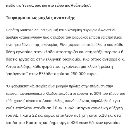
πεδίο της Υγείας, όσο και στο χώρο της Ανάπτυξης
“.
Το φάρμακο ως μοχλός ανάπτυξης
Παρά τη δύσκολη δημοσιονομική και οικονομική συγκυρία άλλωστε οι
αριθμοί καταδεικνύουν πως ο κλάδος του
φαρμάκου μπορεί να αποτελέσει
κάθε
κινητήριο δύναμη της οικονομίας. Είναι χαρακτηριστικό μάλιστα πως
θέση εργασίας στον κλάδο υποστηρίζει και επηρεάζει περίπου 6
θέσεις εργασίας στην ελληνική οικονομία, ενώ όπως ανέφερε ο κ.
Αποστολίδης, κάθε φορά που εγκρίνεται μια κλινική μελέτη
“εισάγονται” στην Ελλάδα περίπου 250.000 ευρώ.
“Οι φαρμακευτικές εταιρίες είναι μακράν πρώτες στην επένδυση στην
έρευνα, πανευρωπαϊκά ο Κλάδος επενδύει σε έρευνα το 20% του τζίρου του
για
κάθε χρόνο” τόνισε ο κ. Αποστολίδης, υπενθυμίζοντας παράλληλα ότι
κάθε επιπλέον επένδυση 10 εκ. ευρώ υπάρχει συνολική αύξηση
του ΑΕΠ κατά 22 εκ. ευρώ, επιπλέον αύξηση κατά 5,18 εκ. στα
έσοδα του Κράτους και δημιουργία 436 νέων θέσεων εργασίας