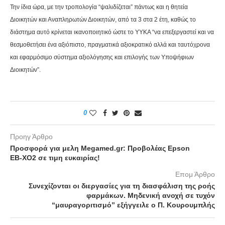
Την ίδια ώρα, με την τροπολογία “ψαλιδίζεται” πάντως και η θητεία
Διοικητών και Αναπληρωτών Διοικητών, από τα 3 στα 2 έτη, καθώς το
διάστημα αυτό κρίνεται ικανοποιητικό ώστε το ΥΥΚΑ “να επεξεργαστεί και να
θεσμοθετήσει ένα αξιόπιστο, πραγματικά αξιοκρατικό αλλά και ταυτόχρονα
και εφαρμόσιμο σύστημα αξιολόγησης και επιλογής των Υποψήφιων
Διοικητών”.
0
Προηγ Άρθρο
Προσφορά για μελη Megamed.gr: Προβολέας Epson
EB-XO2 σε τιμη ευκαιρίας!
Επομ Άρθρο
Συνεχίζονται οι διεργασίες για τη διασφάλιση της ροής
φαρμάκων. Μηδενική ανοχή σε τυχόν
“μαυραγοριτισμό” εξήγγειλε ο Π. Κουρουμπλής