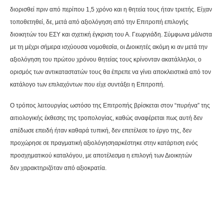
διορισθεί πριν από περίπου 1,5 χρόνο και η θητεία τους ήταν τριετής. Είχαν
τοποθετηθεί, δε, μετά από αξιολόγηση από την Επιτροπή επιλογής
διοικητών του ΕΣΥ και σχετική έγκριση του Α. Γεωργιάδη. Σύμφωνα μάλιστα
με τη μέχρι σήμερα ισχύουσα νομοθεσία, οι Διοικητές ακόμη κι αν μετά την
αξιολόγηση του πρώτου χρόνου θητείας τους κρίνονταν ακατάλληλοι, ο
ορισμός των αντικαταστατών τους θα έπρεπε να γίνει αποκλειστικά από τον
κατάλογο των επιλαχόντων που είχε συντάξει η Επιτροπή.
Ο τρόπος λειτουργίας ωστόσο της Επιτροπής βρίσκεται στον “πυρήνα” της
αιτιολογικής έκθεσης της τροπολογίας, καθώς αναφέρεται πως αυτή
δεν
απέδωσε επειδή ήταν καθαρά τυπική, δεν επετέλεσε το έργο της, δεν
προχώρησε σε πραγματική αξιολόγηση
αρκέστηκε στην κατάρτιση ενός
προσχηματικού καταλόγου, με αποτέλεσμα η επιλογή των Διοικητών
δεν
χαρακτηριζόταν από αξιοκρατία
.