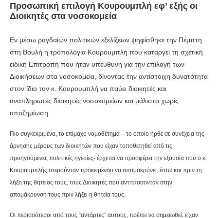
Προσωπική επιλογή Κουρουμπλή εφ’ εξής οι
Διοικητές στα νοσοκομεία
Εν μέσω ραγδαίων πολιτικών εξελίξεων ψηφίσθηκε την Πέμπτη
στη Βουλή η τροπολογία Κουρουμπλή που καταργεί τη σχετική
ειδική Επιτροπή που ήταν υπεύθυνη για την επιλογή των
Διοικήσεων στα νοσοκομεία, δίνοντας την αντίστοιχη δυνατότητα
στον ίδιο τον κ. Κουρουμπλή να παύει διοικητές και
αναπληρωτές διοικητές νοσοκομείων και μάλιστα χωρίς
αποζημίωση.
Πιο συγκεκριμένα, το επίμαχο νομοθέτημα – το οποίο ήρθε σε συνέχεια της
άρνησης μέρους των διοικητών που είχαν τοποθετηθεί από τις
προηγούμενες πολιτικές ηγεσίες- έρχεται να προσφέρει την εξουσία που ο κ.
Κουρουμπλής στερούνταν προκειμένου να απομακρύνει, έστω και πριν τη
λήξη της θητείας τους, τους Διοικητές που αντιτάσσονταν στην
απομάκρυνσή τους πριν λήξει η θητεία τους.
Οι περισσότεροι από τους “αντάρτες” αυτούς, πρέπει να σημειωθεί, είχαν