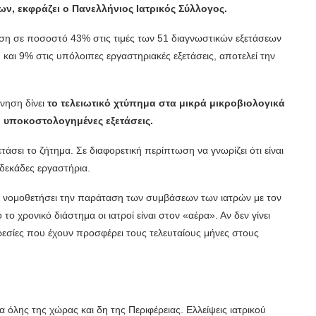
εων, εκφράζει ο Πανελλήνιος Ιατρικός Σύλλογος.
ση σε ποσοστό 43% στις τιμές των 51 διαγνωστικών εξετάσεων
και 9% στις υπόλοιπες εργαστηριακές εξετάσεις, αποτελεί την
ρνηση δίνει
το τελειωτικό χτύπημα στα μικρά μικροβιολογικά
δη υποκοστολογημένες εξετάσεις.
τάσει το ζήτημα. Σε διαφορετική περίπτωση να γνωρίζει ότι είναι
δεκάδες εργαστήρια.
να νομοθετήσει την παράταση των συμβάσεων των ιατρών με τον
ο χρονικό διάστημα οι ιατροί είναι στον «αέρα». Αν δεν γίνει
ρεσίες που έχουν προσφέρει τους τελευταίους μήνες στους
 όλης της χώρας και δη της Περιφέρειας. Ελλείψεις ιατρικού