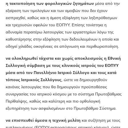
η τακτοποίηση των φορολογικών ζητημάτων
μέσα από την
εξαίρεση των τιμολογίων και των αμοιβών που δεν έχουν
εισπραχθεί, καθώς και η άμεση εξόφληση των ληξιπρόθεσμων
και τρεχουσών οφειλών του ΕΟΠΥΥ. Επίσης τονίστηκε η
αδυναμία περαιτέρω λειτουργίας των εργαστηρίων λόγω της
καθυστέρησης στην εξόφληση των δεδουλευμένων η οποία και
οδηγεί χιλιάδες οικογένειες σε απόγνωση και περιθωριοποίηση.
να ολοκληρωθεί τάχιστα και χωρίς αποκλεισμούς η Εθνική
Συλλογική σύμβαση με τους κλινικούς ιατρούς του ΕΟΠΥΥ
μέσα από τον Πανελλήνιο Ιατρικό Σύλλογο και τους κατά
τόπους Ιατρικούς Συλλόγους
, ώστε να δημιουργηθούν
κανόνες λειτουργίας που θα δημιουργούν προϋποθέσεις
συνεργασίας του ιατρικού κόσμου με το σύστημα Πρωτοβάθμιας
Περίθαλψης, καθώς και καλύτερη και πιο ορθολογική
εξυπηρέτηση των ασφαλισμένων στο Πρωτοβάθμιο Σύστημα.
να επισπευθεί άμεσα η τεχνική μελέτη
και συζήτηση με τους
εμπλεκομένους (ΕΟΠΥΥ-εκπροσώπους ιατρικού κόσμου), ώστε