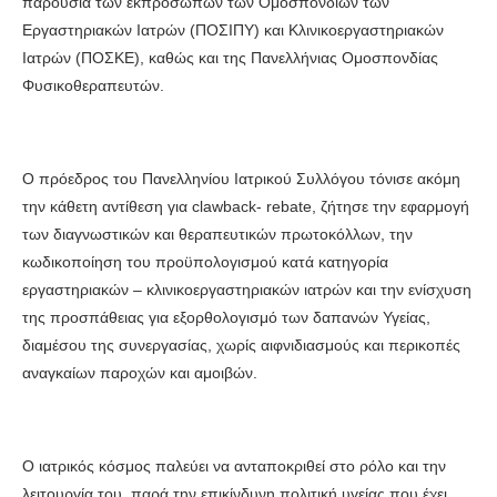
παρουσία των εκπροσώπων των Ομοσπονδιών των
Εργαστηριακών Ιατρών (ΠΟΣΙΠΥ) και Κλινικοεργαστηριακών
Ιατρών (ΠΟΣΚΕ), καθώς και της Πανελλήνιας Ομοσπονδίας
Φυσικοθεραπευτών.
Ο πρόεδρος του Πανελληνίου Ιατρικού Συλλόγου τόνισε ακόμη
την κάθετη αντίθεση για clawback- rebate, ζήτησε την εφαρμογή
των διαγνωστικών και θεραπευτικών πρωτοκόλλων, την
κωδικοποίηση του προϋπολογισμού κατά κατηγορία
εργαστηριακών – κλινικοεργαστηριακών ιατρών και την ενίσχυση
της προσπάθειας για εξορθολογισμό των δαπανών Υγείας,
διαμέσου της συνεργασίας, χωρίς αιφνιδιασμούς και περικοπές
αναγκαίων παροχών και αμοιβών.
Ο ιατρικός κόσμος παλεύει να ανταποκριθεί στο ρόλο και την
λειτουργία του, παρά την επικίνδυνη πολιτική υγείας που έχει