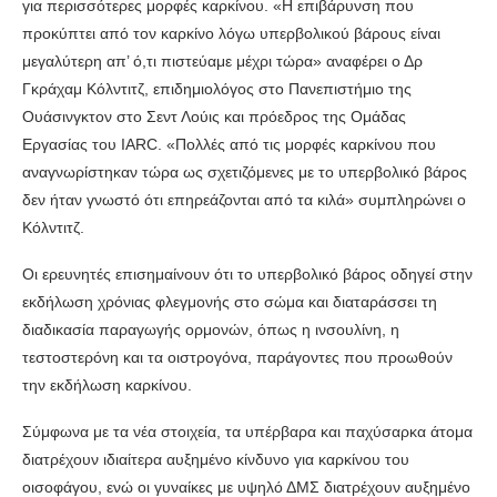
για περισσότερες μορφές καρκίνου. «Η επιβάρυνση που
προκύπτει από τον καρκίνο λόγω υπερβολικού βάρους είναι
μεγαλύτερη απ’ ό,τι πιστεύαμε μέχρι τώρα» αναφέρει ο Δρ
Γκράχαμ Κόλντιτζ, επιδημιολόγος στο Πανεπιστήμιο της
Ουάσινγκτον στο Σεντ Λούις και πρόεδρος της Ομάδας
Εργασίας του IARC. «Πολλές από τις μορφές καρκίνου που
αναγνωρίστηκαν τώρα ως σχετιζόμενες με το υπερβολικό βάρος
δεν ήταν γνωστό ότι επηρεάζονται από τα κιλά» συμπληρώνει ο
Κόλντιτζ.
Οι ερευνητές επισημαίνουν ότι το υπερβολικό βάρος οδηγεί στην
εκδήλωση χρόνιας φλεγμονής στο σώμα και διαταράσσει τη
διαδικασία παραγωγής ορμονών, όπως η ινσουλίνη, η
τεστοστερόνη και τα οιστρογόνα, παράγοντες που προωθούν
την εκδήλωση καρκίνου.
Σύμφωνα με τα νέα στοιχεία, τα υπέρβαρα και παχύσαρκα άτομα
διατρέχουν ιδιαίτερα αυξημένο κίνδυνο για καρκίνου του
οισοφάγου, ενώ οι γυναίκες με υψηλό ΔΜΣ διατρέχουν αυξημένο