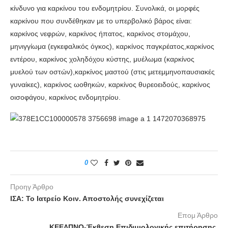
κίνδυνο για καρκίνου του ενδομητρίου. Συνολικά, οι μορφές
καρκίνου που συνδέθηκαν με το υπερβολικό βάρος είναι:
καρκίνος νεφρών, καρκίνος ήπατος, καρκίνος στομάχου,
μηνιγγίωμα (εγκεφαλικός όγκος), καρκίνος παγκρέατος,καρκίνος
εντέρου, καρκίνος χοληδόχου κύστης, μυέλωμα (καρκίνος
μυελού των οστών),καρκίνος μαστού (στις μετεμμηνοπαυσιακές
γυναίκες), καρκίνος ωοθηκών, καρκίνος θυρεοειδούς, καρκίνος
οισοφάγου, καρκίνος ενδομητρίου.
0
Προηγ Άρθρο
ΙΣΑ: Το Ιατρείο Κοιν. Αποστολής συνεχίζεται
Επομ Άρθρο
ΚΕΕΛΠΝΟ-Έκθεση Επιδιμιολογικής επιτήρησης,