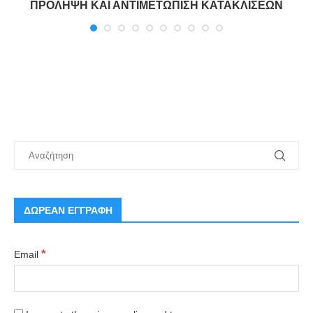
ΠΡΟΛΗΨΗ ΚΑΙ ΑΝΤΙΜΕΤΩΠΙΣΗ ΚΑΤΑΚΛΙΣΕΩΝ
ΔΩΡΕΑΝ ΕΓΓΡΑΦΗ
*
Email