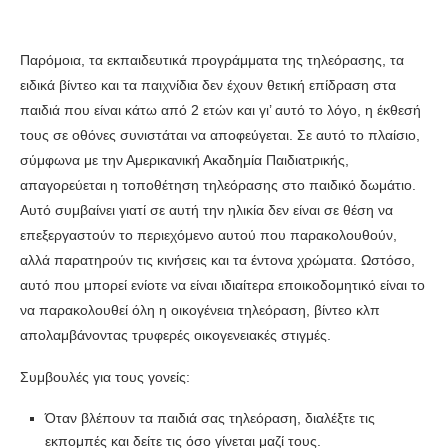
Παρόμοια, τα εκπαιδευτικά προγράμματα της τηλεόρασης, τα
ειδικά βίντεο και τα παιχνίδια δεν έχουν θετική επίδραση στα
παιδιά που είναι κάτω από 2 ετών και γι’ αυτό το λόγο, η έκθεσή
τους σε οθόνες συνιστάται να αποφεύγεται. Σε αυτό το πλαίσιο,
σύμφωνα με την Αμερικανική Ακαδημία Παιδιατρικής,
απαγορεύεται η τοποθέτηση τηλεόρασης στο παιδικό δωμάτιο.
Αυτό συμβαίνει γιατί σε αυτή την ηλικία δεν είναι σε θέση να
επεξεργαστούν το περιεχόμενο αυτού που παρακολουθούν,
αλλά παρατηρούν τις κινήσεις και τα έντονα χρώματα. Ωστόσο,
αυτό που μπορεί ενίοτε να είναι ιδιαίτερα εποικοδομητικό είναι το
να παρακολουθεί όλη η οικογένεια τηλεόραση, βίντεο κλπ
απολαμβάνοντας τρυφερές οικογενειακές στιγμές.
Συμβουλές για τους γονείς:
Όταν βλέπουν τα παιδιά σας τηλεόραση, διαλέξτε τις
εκπομπές και δείτε τις όσο γίνεται μαζί τους.