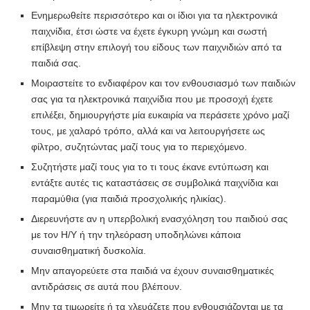
Ενημερωθείτε περισσότερο και οι ίδιοι για τα ηλεκτρονικά
παιχνίδια, έτσι ώστε να έχετε έγκυρη γνώμη και σωστή
επίβλεψη στην επιλογή του είδους των παιχνιδιών από τα
παιδιά σας.
Μοιραστείτε το ενδιαφέρον και τον ενθουσιασμό των παιδιών
σας για τα ηλεκτρονικά παιχνίδια που με προσοχή έχετε
επιλέξει, δημιουργήστε μία ευκαιρία να περάσετε χρόνο μαζί
τους, με χαλαρό τρόπο, αλλά και να λειτουργήσετε ως
φίλτρο, συζητώντας μαζί τους για το περιεχόμενο.
Συζητήστε μαζί τους για το τι τους έκανε εντύπωση και
εντάξτε αυτές τις καταστάσεις σε συμβολικά παιχνίδια και
παραμύθια (για παιδιά προσχολικής ηλικίας).
Διερευνήστε αν η υπερβολική ενασχόληση του παιδιού σας
με τον Η/Υ ή την τηλεόραση υποδηλώνει κάποια
συναισθηματική δυσκολία.
Μην απαγορεύετε στα παιδιά να έχουν συναισθηματικές
αντιδράσεις σε αυτά που βλέπουν.
Mην τα τιμωρείτε ή τα χλευάζετε που ενθουσιάζονται με τα