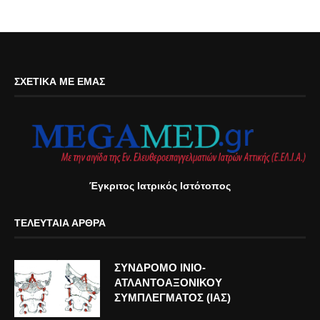
ΣΧΕΤΙΚΆ ΜΕ ΕΜΆΣ
Έγκριτος Ιατρικός Ιστότοπος
ΤΕΛΕΥΤΑΊΑ ΆΡΘΡΑ
ΣΥΝΔΡΟΜΟ ΙΝΙΟ-
ΑΤΛΑΝΤΟΑΞΟΝΙΚΟΥ
ΣΥΜΠΛΕΓΜΑΤΟΣ (ΙΑΣ)