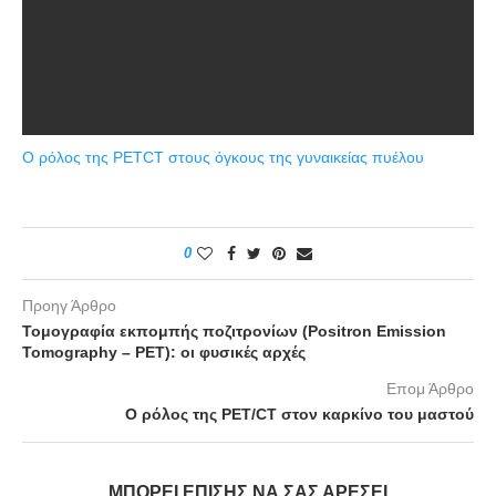
Ο ρόλος της PETCT στους όγκους της γυναικείας πυέλου
0
Προηγ Άρθρο
Τομογραφία εκπομπής ποζιτρονίων (Positron Emission
Tomography – PET): οι φυσικές αρχές
Επομ Άρθρο
Ο ρόλος της PET/CT στον καρκίνο του μαστού
ΜΠΟΡΕΊ ΕΠΊΣΗΣ ΝΑ ΣΑΣ ΑΡΈΣΕΙ