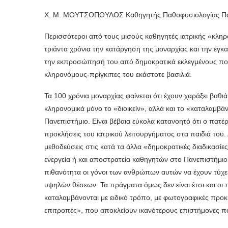
Χ. Μ. ΜΟΥΤΣΟΠΟΥΛΟΣ Καθηγητής Παθοφυσιολογίας Παν
Περισσότεροι από τους μισούς καθηγητές ιατρικής «κλη
τριάντα χρόνια την κατάργηση της μοναρχίας και την εγ
την εκπροσώπησή του από δημοκρατικά εκλεγμένους πολ
κληρονόμους-πρίγκιπες του εκάστοτε βασιλιά.
Τα 100 χρόνια μοναρχίας φαίνεται ότι έχουν χαράξει βαθ
κληρονομικά μόνο το «διοικείν», αλλά και το «καταλαμβάν
Πανεπιστήμιο. Είναι βέβαια εύκολα κατανοητό ότι ο πατέρ
προκλήσεις του ιατρικού λειτουργήματος στα παιδιά του.
μεθοδεύσεις στις κατά τα άλλα «δημοκρατικές διαδικασίες
ενεργεία ή και αποστρατεία καθηγητών στο Πανεπιστήμιο. 
πιθανότητα οι γόνοι των ανθρώπων αυτών να έχουν τύχει 
υψηλών θέσεων. Τα πράγματα όμως δεν είναι έτσι και οι 
καταλαμβάνονται με ειδικό τρόπο, με φωτογραφικές προκ
επιτροπές», που αποκλείουν ικανότερους επιστήμονες πο