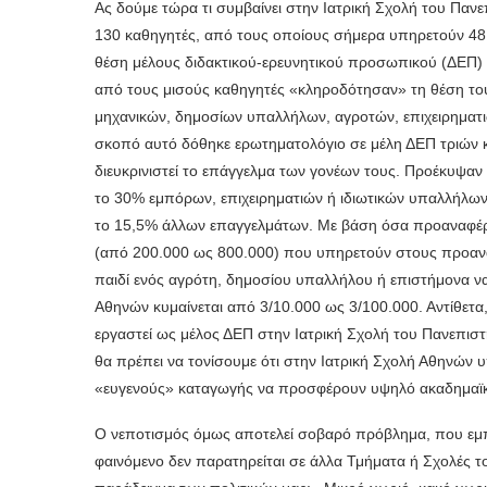
Ας δούμε τώρα τι συμβαίνει στην Ιατρική Σχολή του Παν
130 καθηγητές, από τους οποίους σήμερα υπηρετούν 48. Π
θέση μέλους διδακτικού-ερευνητικού προσωπικού (ΔΕΠ) σ
από τους μισούς καθηγητές «κληροδότησαν» τη θέση του
μηχανικών, δημοσίων υπαλλήλων, αγροτών, επιχειρηματ
σκοπό αυτό δόθηκε ερωτηματολόγιο σε μέλη ΔΕΠ τριών κλ
διευκρινιστεί το επάγγελμα των γονέων τους. Προέκυψαν
το 30% εμπόρων, επιχειρηματιών ή ιδιωτικών υπαλλήλων,
το 15,5% άλλων επαγγελμάτων. Με βάση όσα προαναφέρ
(από 200.000 ως 800.000) που υπηρετούν στους προαναφ
παιδί ενός αγρότη, δημοσίου υπαλλήλου ή επιστήμονα ν
Αθηνών κυμαίνεται από 3/10.000 ως 3/100.000. Αντίθετα,
εργαστεί ως μέλος ΔΕΠ στην Ιατρική Σχολή του Πανεπισ
θα πρέπει να τονίσουμε ότι στην Ιατρική Σχολή Αθηνών υ
«ευγενούς» καταγωγής να προσφέρουν υψηλό ακαδημαϊκό 
Ο νεποτισμός όμως αποτελεί σοβαρό πρόβλημα, που εμπο
φαινόμενο δεν παρατηρείται σε άλλα Τμήματα ή Σχολές 