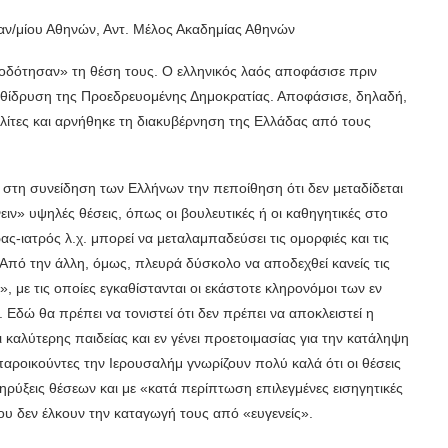
/μίου Αθηνών, Αντ. Μέλος Ακαδημίας Αθηνών
ροδότησαν» τη θέση τους. Ο ελληνικός λαός αποφάσισε πριν
καθίδρυση της Προεδρευομένης Δημοκρατίας. Αποφάσισε, δηλαδή,
ίτες και αρνήθηκε τη διακυβέρνηση της Ελλάδας από τους
ιά στη συνείδηση των Ελλήνων την πεποίθηση ότι δεν μεταδίδεται
ειν» υψηλές θέσεις, όπως οι βουλευτικές ή οι καθηγητικές στο
ας-ιατρός λ.χ. μπορεί να μεταλαμπαδεύσει τις ομορφιές και τις
 Από την άλλη, όμως, πλευρά δύσκολο να αποδεχθεί κανείς τις
», με τις οποίες εγκαθίστανται οι εκάστοτε κληρονόμοι των εν
Εδώ θα πρέπει να τονιστεί ότι δεν πρέπει να αποκλειστεί η
καλύτερης παιδείας και εν γένει προετοιμασίας για την κατάληψη
παροικούντες την Ιερουσαλήμ γνωρίζουν πολύ καλά ότι οι θέσεις
ηρύξεις θέσεων και με «κατά περίπτωση επιλεγμένες εισηγητικές
υ δεν έλκουν την καταγωγή τους από «ευγενείς».