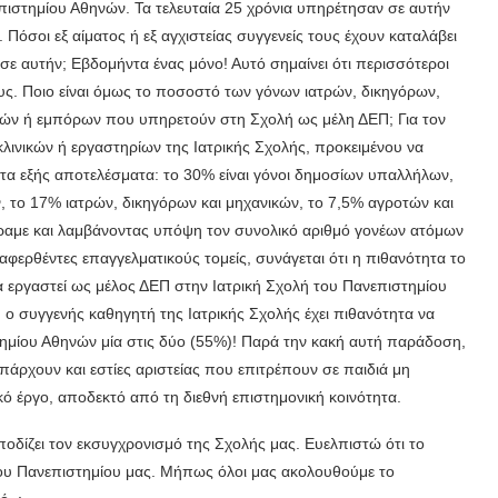
επιστημίου Αθηνών. Τα τελευταία 25 χρόνια υπηρέτησαν σε αυτήν
όσοι εξ αίματος ή εξ αγχιστείας συγγενείς τους έχουν καταλάβει
ε αυτήν; Εβδομήντα ένας μόνο! Αυτό σημαίνει ότι περισσότεροι
ς. Ποιο είναι όμως το ποσοστό των γόνων ιατρών, δικηγόρων,
ιών ή εμπόρων που υπηρετούν στη Σχολή ως μέλη ΔΕΠ; Για τον
ινικών ή εργαστηρίων της Ιατρικής Σχολής, προκειμένου να
 τα εξής αποτελέσματα: το 30% είναι γόνοι δημοσίων υπαλλήλων,
 το 17% ιατρών, δικηγόρων και μηχανικών, το 7,5% αγροτών και
αμε και λαμβάνοντας υπόψη τον συνολικό αριθμό γονέων ατόμων
ερθέντες επαγγελματικούς τομείς, συνάγεται ότι η πιθανότητα το
α εργαστεί ως μέλος ΔΕΠ στην Ιατρική Σχολή του Πανεπιστημίου
 ο συγγενής καθηγητή της Ιατρικής Σχολής έχει πιθανότητα να
τημίου Αθηνών μία στις δύο (55%)! Παρά την κακή αυτή παράδοση,
πάρχουν και εστίες αριστείας που επιτρέπουν σε παιδιά μη
έργο, αποδεκτό από τη διεθνή επιστημονική κοινότητα.
δίζει τον εκσυγχρονισμό της Σχολής μας. Ευελπιστώ ότι το
του Πανεπιστημίου μας. Μήπως όλοι μας ακολουθούμε το