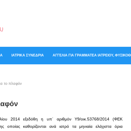
ΚΆ
ΙΑΤΡΙΚΆ ΣΥΝΈΔΡΙΑ
ΑΓΓΕΛΊΑ ΓΙΑ ΓΡΑΜΜΑΤΈΑ ΙΑΤΡΕΊΟΥ, ΦΥΣΙΚ
ια το πλαφόν
πλαφόν
ίου 2014 εξεδόθη η υπ΄ αριθμόν Υ9/οικ.53768/2014 (ΦΕΚ
ης οποίας καθορίζονται ανά ιατρό τα μηνιαία ελάχιστα όρια