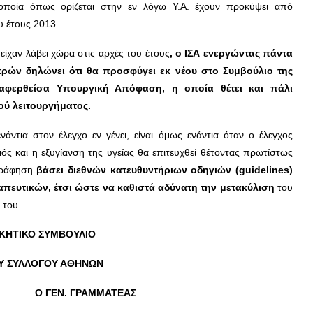
ποία όπως ορίζεται στην εν λόγω Υ.Α. έχουν προκύψει από
υ έτους 2013.
αν λάβει χώρα στις αρχές του έτους
, ο ΙΣΑ ενεργώντας πάντα
τρών δηλώνει ότι θα προσφύγει εκ νέου στο Συμβούλιο της
ναφερθείσα Υπουργική Απόφαση, η οποία θέτει και πάλι
ύ λειτουργήματος.
άντια στον έλεγχο εν γένει, είναι όμως ενάντια όταν ο έλεγχος
ός και η εξυγίανση της υγείας θα επιτευχθεί θέτοντας πρωτίστως
ογράφηση
βάσει διεθνών κατευθυντήριων οδηγιών (guidelines)
πευτικών, έτσι ώστε να καθιστά αδύνατη την μετακύλιση
του
 του.
ΟΙΚΗΤΙΚΟ ΣΥΜΒΟΥΛΙΟ
ΟΥ ΣΥΛΛΟΓΟΥ ΑΘΗΝΩΝ
Ο ΓΕΝ. ΓΡΑΜΜΑΤΕΑΣ