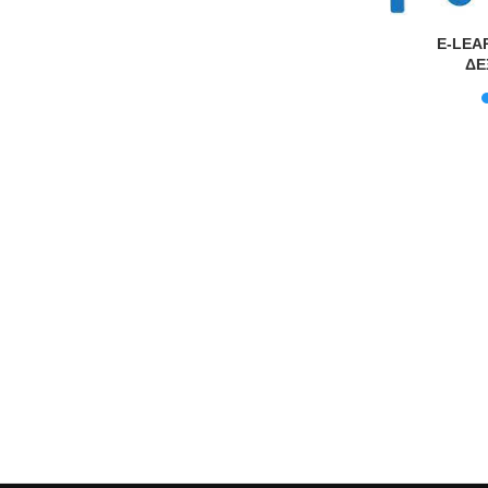
υκρινίσεις
E-LEA
μένους
ΔΕ