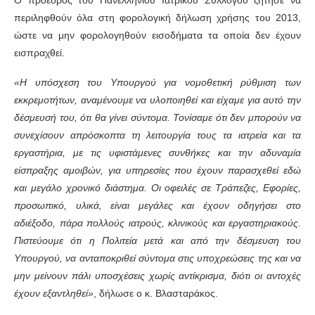
Ο πρόεδρος του Πανελλήνιου Ιατρικού Συλλόγου ζήτησε να
περιληφθούν όλα στη φορολογική δήλωση χρήσης του 2013,
ώστε να μην φορολογηθούν εισοδήματα τα οποία δεν έχουν
εισπραχθεί.
«Η υπόσχεση του Υπουργού για νομοθετική ρύθμιση των
εκκρεμοτήτων, αναμένουμε να υλοποιηθεί και είχαμε για αυτό την
δέσμευσή του, ότι θα γίνει σύντομα. Τονίσαμε ότι δεν μπορούν να
συνεχίσουν απρόσκοπτα τη λειτουργία τους τα ιατρεία και τα
εργαστήρια, με τις υφιστάμενες συνθήκες και την αδυναμία
είσπραξης αμοιβών, για υπηρεσίες που έχουν παρασχεθεί εδώ
και μεγάλο χρονικό διάστημα. Οι οφειλές σε Τράπεζες, Εφορίες,
προσωπικό, υλικά, είναι μεγάλες και έχουν οδηγήσει στο
αδιέξοδο, πάρα πολλούς ιατρούς, κλινικούς και εργαστηριακούς.
Πιστεύουμε ότι η Πολιτεία μετά και από την δέσμευση του
Υπουργού, να ανταποκριθεί σύντομα στις υποχρεώσεις της και να
μην μείνουν πάλι υποσχέσεις χωρίς αντίκρισμα, διότι οι αντοχές
έχουν εξαντληθεί»
, δήλωσε ο κ. Βλασταράκος.