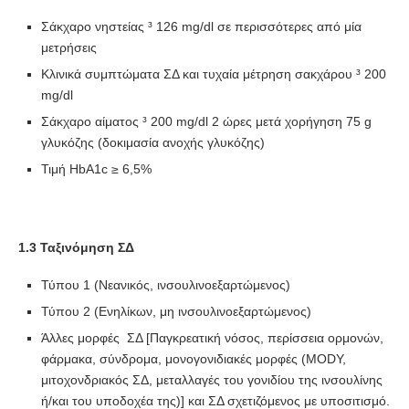
Σάκχαρο νηστείας ³ 126 mg/dl σε περισσότερες από μία
μετρήσεις
Κλινικά συμπτώματα ΣΔ και τυχαία μέτρηση σακχάρου ³ 200
mg/dl
Σάκχαρο αίματος ³ 200 mg/dl 2 ώρες μετά χορήγηση 75 g
γλυκόζης (δοκιμασία ανοχής γλυκόζης)
Τιμή HbA1c ≥ 6,5%
1.3 Ταξινόμηση ΣΔ
Τύπου 1 (Νεανικός, ινσουλινοεξαρτώμενος)
Τύπου 2 (Ενηλίκων, μη ινσουλινοεξαρτώμενος)
Άλλες μορφές ΣΔ [Παγκρεατική νόσος, περίσσεια ορμονών,
φάρμακα, σύνδρομα, μονογονιδιακές μορφές (MODY,
μιτοχονδριακός ΣΔ, μεταλλαγές του γονιδίου της ινσουλίνης
ή/και του υποδοχέα της)] και ΣΔ σχετιζόμενος με υποσιτισμό.