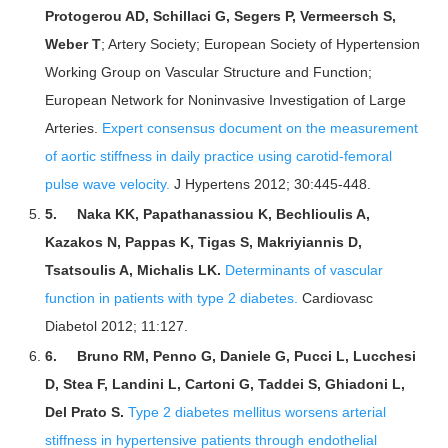
Protogerou AD, Schillaci G, Segers P, Vermeersch S,
Weber T
; Artery Society; European Society of Hypertension
Working Group on Vascular Structure and Function;
European Network for Noninvasive Investigation of Large
Arteries.
Expert consensus document on the measurement
of aortic stiffness in daily practice using carotid-femoral
pulse wave velocity.
J Hypertens 2012; 30:445-448.
5.
Naka KK, Papathanassiou K, Bechlioulis A,
Kazakos N, Pappas K, Tigas S, Makriyiannis D,
Tsatsoulis A, Michalis LK.
Determinants of vascular
function in patients with type 2 diabetes.
Cardiovasc
Diabetol 2012; 11:127.
6.
Bruno RM, Penno G, Daniele G, Pucci L, Lucchesi
D, Stea F, Landini L, Cartoni G, Taddei S, Ghiadoni L,
Del Prato S.
Type 2 diabetes mellitus worsens arterial
stiffness in hypertensive patients through endothelial