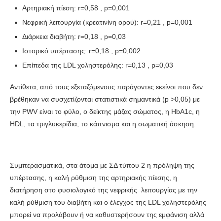
Αρτηριακή πίεση: r=0,58 , p=0,001
Νεφρική λειτουργία (κρεατινίνη ορού): r=0,21 , p=0,001
Διάρκεια διαβήτη: r=0,18 , p=0,03
Ιστορικό υπέρτασης: r=0,18 , p=0,002
Επίπεδα της LDL χοληστερόλης: r=0,13 , p=0,03
Αντίθετα, από τους εξεταζόμενους παράγοντες εκείνοι που δεν
βρέθηκαν να συσχετίζονται στατιστικά σημαντικά (p >0,05) με
την PWV είναι το φύλο, ο δείκτης μάζας σώματος, η HbA1c, η
HDL, τα τριγλυκερίδια, το κάπνισμα και η σωματική άσκηση.
Συμπερασματικά, στα άτομα με ΣΔ τύπου 2 η πρόληψη της
υπέρτασης, η καλή ρύθμιση της αρτηριακής πίεσης, η
διατήρηση στο φυσιολογικό της νεφρικής λειτουργίας με την
καλή ρύθμιση του διαβήτη και ο έλεγχος της LDL χοληστερόλης
μπορεί να προλάβουν ή να καθυστερήσουν της εμφάνιση αλλά