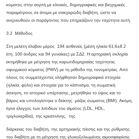
κύματος στην αορτή με κλινικές, δημογραφικές και βιοχημικές
παραμέτρους σε άτομα με σακχαρώδη διαβήτη, ώστε να
ανιχνευθούν οι παράγοντες που επηρεάζουν την ταχύτητα αυτή.
3.2 Μέθοδος
Στη μελέτη έλαβαν μέρος 194 ασθενείς (μέση ηλικία 61,6±8.2
έτη, 100 άνδρες και 94 γυναίκες) με ΣΔ2. Η αρτηριακή σκληρία
εκτιμήθηκε με μέτρηση της καρωτιδομηριαίας ταχύτητας
σφυγμικού κύματος (PWV) με τη μέθοδο της τονομετρίας. Από
όλους τις συμμετέχοντες ελήφθησαν δημογραφικά στοιχεία
(ηλικία, φύλο) και στοιχεία για το κάπνισμα, τη σωματική
άσκηση, το ιστορικό υπέρτασης, μετρήθηκε το ύψος και το
βάρος και υπολογίστηκε ο δείκτης μάζας σώματος (BMI). Ακόμη,
έγινε έλεγχος των λιπιδίων του αίματος (LDL, HDL,
τριγλυκερίδια), της κρεατινίνης, της
διάρκειας του διαβήτη, της αρτηριακής πίεσης και της ρύθμισης
του διαβήτη με τη μέτρηση της γλυκοζυλιωμένης αιμοσφαιρίνης