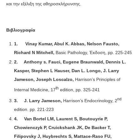
και την εξέλιξη της αθηροσκλήρυνσης.
Βιβλιογραφία
1.
Vinay Kumar, Abul K. Abbas, Nelson Fausto,
Richard N Mitchell,
Basic Pathology, Έκδοση, pp. 225-245
2.
Anthony s. Fauci, Eugene Braunwald, Dennis L.
Kasper, Stephen L Hauser, Dan L. Longo, J. Larry
Jameson, Joseph Loscalzo,
Harrison’s Principles of
th
Internal Medicine, 17
edition, pp. 325-241
nd
3.
J. Larry Jameson,
Harrison’s Endocrinology, 2
edition. pp. 221-223
4.
Van Bortel LM, Laurent S, Boutouyrie P,
Chowienczyk P, Cruickshank JK, De Backer T,
Filipovsky J, Huybrechts S, Mattace-Raso FU,