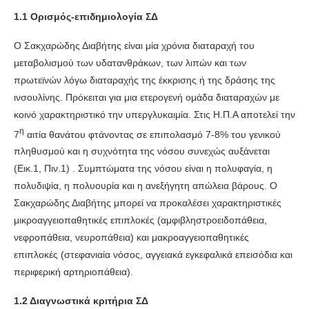
1.1 Ορισμός-επιδημιολογία ΣΔ
Ο Σακχαρώδης Διαβήτης είναι μία χρόνια διαταραχή του
μεταβολισμού των υδατανθράκων, των λιπών και των
πρωτεϊνών λόγω διαταραχής της έκκρισης ή της δράσης της
ινσουλίνης. Πρόκειται για μια ετερογενή ομάδα διαταραχών με
κοινό χαρακτηριστικό την υπεργλυκαιμία. Στις Η.Π.Α αποτελεί την
η
7
αιτία θανάτου φτάνοντας σε επιπολασμό 7-8% του γενικού
πληθυσμού και η συχνότητα της νόσου συνεχώς αυξάνεται
(Εικ.1, Πιν.1) . Συμπτώματα της νόσου είναι η πολυφαγία, η
πολυδιψία, η πολυουρία και η ανεξήγητη απώλεια βάρους. Ο
Σακχαρώδης Διαβήτης μπορεί να προκαλέσει χαρακτηριστικές
μικροαγγειοπαθητικές επιπλοκές (αμφιβληστροειδοπάθεια,
νεφροπάθεια, νευροπάθεια) και μακροαγγειοπαθητικές
επιπλοκές (στεφανιαία νόσος, αγγειακά εγκεφαλικά επεισόδια και
περιφερική αρτηριοπάθεια).
1.2 Διαγνωστικά κριτήρια ΣΔ