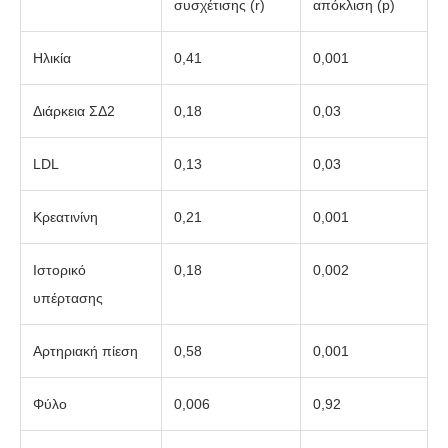
συσχέτισης (r)
απόκλιση (p)
Ηλικία
0,41
0,001
Διάρκεια ΣΔ2
0,18
0,03
LDL
0,13
0,03
Κρεατινίνη
0,21
0,001
Ιστορικό
0,18
0,002
υπέρτασης
Αρτηριακή πίεση
0,58
0,001
Φύλο
0,006
0,92