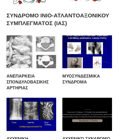
ΣΥΝΔΡΟΜΟ ΙΝΙΟ-ΑΤΛΑΝΤΟΑΞΟΝΙΚΟΥ
ΣΥΜΠΛΕΓΜΑΤΟΣ (ΙΑΣ)
ΑΝΕΠΑΡΚΕΙΑ
ΜΥΟΣΥΝΔΕΣΜΙΚΑ
ΣΠΟΝΔΥΛΟΒΑΣΙΚΗΣ
ΣΥΝΔΡΟΜΑ
ΑΡΤΗΡΙΑΣ
O IΣΑ ανακοινώνει την ίδρυση
Ο ΙΣΑ ζητά να ξεκινήσει διάλ
Ταμείου Επαγγελματικής
για την...
Ασφάλισης
ΑΥΧΕΝΙΚΗ
ΑΥΧΕΝΙΚΟ ΣΥΝΔΡΟΜΟ