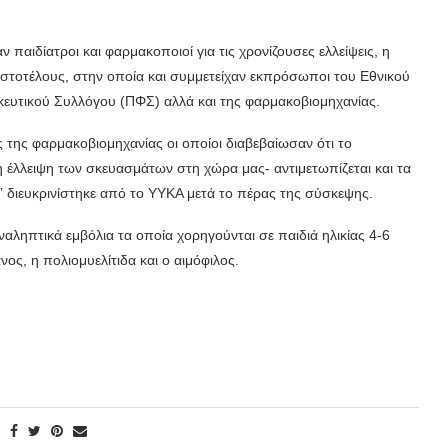
 παιδίατροι και φαρμακοποιοί για τις χρονίζουσες ελλείψεις, η
στοτέλους, στην οποία και συμμετείχαν εκπρόσωποι του Εθνικού
υτικού Συλλόγου (ΠΦΣ) αλλά και της φαρμακοβιομηχανίας.
της φαρμακοβιομηχανίας οι οποίοι διαβεβαίωσαν ότι το
έλλειψη των σκευασμάτων στη χώρα μας- αντιμετωπίζεται και τα
” διευκρινίστηκε από το ΥΥΚΑ μετά το πέρας της σύσκεψης.
αληπτικά εμβόλια τα οποία χορηγούνται σε παιδιά ηλικίας 4-6
ανος, η πολιομυελίτιδα και ο αιμόφιλος.