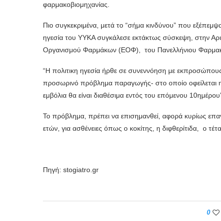
φαρμακοβιομηχανίας.
Πιο συγκεκριμένα, μετά το “σήμα κινδύνου” που εξέπεμψαν
ηγεσία του ΥΥΚΑ συγκάλεσε εκτάκτως σύσκεψη, στην Αρι
Οργανισμού Φαρμάκων (ΕΟΦ), του Πανελλήνιου Φαρμακε
“Η πολιτικη ηγεσία ήρθε σε συνεννόηση με εκπροσώπους 
προσωρινό πρόβλημα παραγωγής- στο οποίο οφείλεται η 
εμβόλια θα είναι διαθέσιμα εντός του επόμενου 10ημέρου
Το πρόβλημα,
πρέπει να επισημανθεί, αφορά κυρίως επαν
ετών, για ασθένειες όπως ο κοκίτης,
η διφθερίτιδα, ο τέτ
Πηγή: stogiatro.gr
0