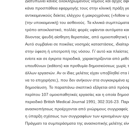
Διατυπώνει κανείς ολοκληρωμένους νόμους και αρχές αφ
κάνει προσπάθεια εφαρμογής τους στην κλινική πράξη για
αντικειμενικούς δείκτες ελέγχου ή μακροχρόνιες («follow
(την υποκειμενική) του ασθενούς. Τα κλινικά συμπτώματα
τρόπο αποκλειστικό, πολλές φορές υφίενται αυτόματα κα
δίνοντας ψευδή αίσθηση θεραπείας, από ομοιοπαθητική 
Αυτό συμβαίνει σε ποικίλες νοσηρές καταστάσεις, ιδιαί
στην ύφεση ή υποτροπή της νόσου. Γι’ αυτό και πλείστες
ενίοτε και σε έγκριτα περιοδικά, χαρακτηρίζονται από 
υπευθύνων (editors) και προθυμία δημοσιεύσεως χωρίς 
άλλων εργασιών. Αν οι ίδιες μελέτες είχαν υποβληθεί στα
να το επιχειρήσει;), που δεν ανήκουν στα συγκεκριμένα ερ
δημοσίευση. Το παραπάνω σκεπτικό εξάγεται από πρόσφατ
περίπου 107 ομοιοπαθητικές εργασίες και η οποία δημοσι
περιοδικό British Medical Journal 1991; 302:316-23. Παρε
ανασκοπήσεως προέρχονται από γνώριμους συγγραφείς ο
η ύπαρξη σχέσεως των συγγραφέων των κρινομένων εργασ
Πράγματι τα συμπεράσματα της ανασκοπικής μελέτης είν