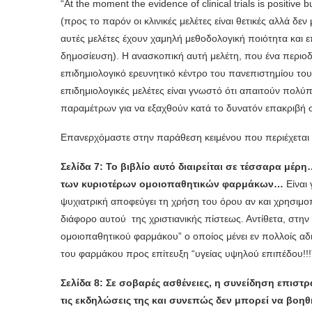
“At the moment the evidence of clinical trials is positive
(προς το παρόν οι κλινικές μελέτες είναι θετικές αλλά δ
αυτές μελέτες έχουν χαμηλή μεθοδολογική ποιότητα και 
δημοσίευση). Η ανασκοπική αυτή μελέτη, που ένα περιο
επιδημιολογικό ερευνητικό κέντρο του πανεπιστημίου του 
επιδημιολογικές μελέτες είναι γνωστό ότι απαιτούν πολύ
παραμέτρων για να εξαχθούν κατά το δυνατόν επακριβ
Επανερχόμαστε στην παράθεση κειμένου που περιέχετα
Σελίδα 7: Το βιβλίο αυτό διαιρείται σε τέσσαρα μέ
των κυριοτέρων ομοιοπαθητικών φαρμάκων…
Είναι
ψυχιατρική αποφεύγει τη χρήση του όρου αν και χρησιμ
διάφορο αυτού της χριστιανικής πίστεως. Αντίθετα, στην
ομοιοπαθητικού φαρμάκου” ο οποίος μένει εν πολλοίς αδι
του φαρμάκου προς επίτευξη “υγείας υψηλού επιπέδου!!!
Σελίδα 8: Σε σοβαρές ασθένειες, η συνείδηση επιστρ
τις εκδηλώσεις της και συνεπώς δεν μπορεί να βοηθ