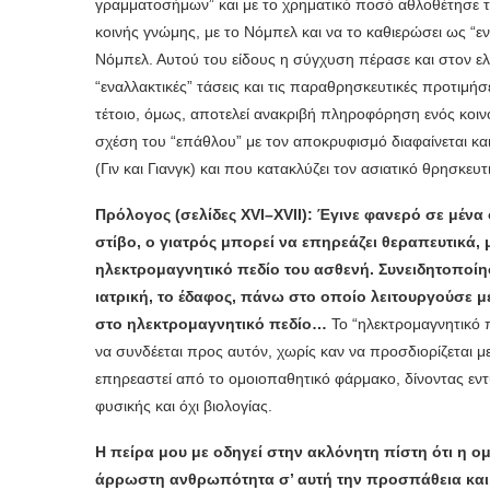
γραμματοσήμων” και με το χρηματικό ποσό αθλοθέτησε τ
κοινής γνώμης, με το Νόμπελ και να το καθιερώσει ως “ε
Νόμπελ. Αυτού του είδους η σύγχυση πέρασε και στον ελ
“εναλλακτικές” τάσεις και τις παραθρησκευτικές προτιμήσ
τέτοιο, όμως, αποτελεί ανακριβή πληροφόρηση ενός κοιν
σχέση του “επάθλου” με τον αποκρυφισμό διαφαίνεται και
(Γιν και Γιανγκ) και που κατακλύζει τον ασιατικό θρησκευ
Πρόλογος (σελίδες
XVI
–
XVII
): Έγινε φανερό σε μένα
στίβο, ο γιατρός μπορεί να επηρεάζει θεραπευτικά
ηλεκτρομαγνητικό πεδίο του ασθενή. Συνειδητοποίησ
ιατρική, το έδαφος, πάνω στο οποίο λειτουργούσε μ
στο ηλεκτρομαγνητικό πεδίο…
Το “ηλεκτρομαγνητικό π
να συνδέεται προς αυτόν, χωρίς καν να προσδιορίζεται με
επηρεαστεί από το ομοιοπαθητικό φάρμακο, δίνοντας ε
φυσικής και όχι βιολογίας.
Η πείρα μου με οδηγεί στην ακλόνητη πίστη ότι η 
άρρωστη ανθρωπότητα σ’ αυτή την προσπάθεια και ν