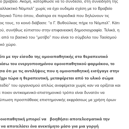
ο βραβείο. Ακόμη, κατόρθωσε να το συνδέσει, στη συνείδηση της
ναλλακτικό Νόμπελ” χωρίς να έχει ουδεμία σχέση με το Βραβείο
ληνικό Τύπο όπου, ιδιαίτερα σε περιοδικά που δηλώνουν τις
εις τους, το κοινό διάβασε: “ο Γ. Βυθούλκας πήρε το Νόμπελ”. Κάτι
ού, συνήθως εύπιστου στην επιφανειακή δημοσιογραφία. Τελικά, η
 από το βασικό του “μοτίβο” που είναι το σύμβολο του Ταοϊσμού
τικό χώρο.
 ότι με την είσοδο της ομοιοπαθητικής στο θεραπευτικό
, μέσω του ενεργοποιημένου ομοιοπαθητικού φαρμάκου, το
α ότι με τις αντιλήψεις που η ομοιοπαθητική εισήγαγε στην
έχρι τώρα η θεραπευτική, μεταφέρεται από το υλικό σώμα
εδίο” του οργανισμού απλώς αναφέρεται χωρίς καν να ορίζεται και
 ποιον αντικειμενικό-επιστημονικό τρόπο είναι δυνατόν να
ντύπωση προσπάθειας επιστημονικής εκφράσεως με χρήση όρων
ομοιοπαθητική μπορεί να βοηθήσει αποτελεσματικά την
α αποτελέσει ένα ανεκτίμητο μέσο για μια γοργή