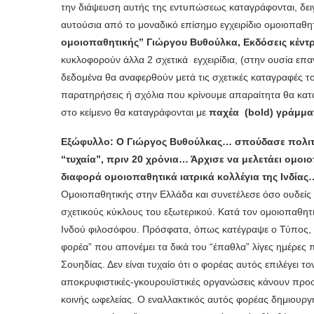
την διάψευση αυτής της εντυπώσεως καταγράφονται, δει
αυτούσια από το μοναδικό επίσημο εγχειρίδιο ομοιοπαθητ
ομοιοπαθητικής” Γιώργου Βυθούλκα, Εκδόσεις κέντρ
κυκλοφορούν άλλα 2 σχετικά εγχειρίδια, (στην ουσία επ
δεδομένα θα αναφερθούν μετά τις σχετικές καταγραφές το
παρατηρήσεις ή σχόλια που κρίνουμε απαραίτητα θα κατα
στο κείμενο θα καταγράφονται με
παχέα
(
bold
) γράμμα
Εξώφυλλο: Ο Γιώργος Βυθούλκας… σπούδασε πολιτι
“τυχαία”, πριν 20 χρόνια… Άρχισε να μελετάει ομοιο
διαφορά ομοιοπαθητικά ιατρικά κολλέγια της Ινδίας
Ομοιοπαθητικής στην Ελλάδα και συνετέλεσε όσο ουδείς 
σχετικούς κύκλους του εξωτερικού. Κατά τον ομοιοπαθητ
Ινδού φιλοσόφου. Πρόσφατα, όπως κατέγραψε ο Τύπος, έλ
φορέα” που απονέμει τα δικά του “έπαθλα” λίγες ημέρες
Σουηδίας. Δεν είναι τυχαίο ότι ο φορέας αυτός επιλέγει τ
αποκρυφιστικές-γκουρουϊστικές οργανώσεις κάνουν προσπ
κοινής ωφελείας. Ο εναλλακτικός αυτός φορέας δημιουργή