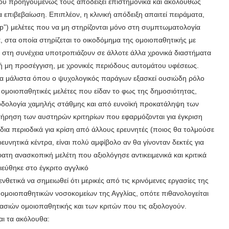
ού προηγουμένως τους αποδείξει επιστημονικά και ακολούθως
 επιβεβαίωση. Επιπλέον, η κλινική απόδειξη απαιτεί πειράματα,
 up”) μελέτες που να μη στηρίζονται μόνο στη συμπτωματολογία
, στα οποία στηρίζεται το οικοδόμημα της ομοιοπαθητικής με
ι στη συνέχεια υποτροπιάζουν σε άλλοτε άλλα χρονικά διαστήματα
ή μη προσέγγιση, με χρονικές περιόδους αυτομάτου υφέσεως.
τερα μάλιστα όπου ο ψυχολογικός παράγων εξασκεί ουσιώδη ρόλο
 ομοιοπαθητικές μελέτες που είδαν το φως της δημοσιότητας,
μεθοδολογία χαμηλής στάθμης και από ευνοϊκή προκατάληψη των
τήρηση των αυστηρών κριτηρίων που εφαρμόζονται για έγκριση
 ίδια περιοδικά για κρίση από άλλους ερευνητές (ποιος θα τολμούσε
ευνητικά κέντρα, είναι πολύ αμφίβολο αν θα γίνονταν δεκτές για
η ανασκοπική μελέτη που αξιολόγησε αντικειμενικά και κριτικά
εύθηκε στο έγκριτο αγγλικό
νθετικά να σημειωθεί ότι μερικές από τις κρινόμενες εργασίες της
μοιοπαθητικών νοσοκομείων της Αγγλίας, οπότε πιθανολογείται
ιών ομοιοπαθητικής και των κριτών που τις αξιολογούν.
αι τα ακόλουθα: