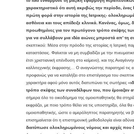
το ίδιο ενθάρρυνε τη μαζική εφαρμογή θεραπευτικ
χαρακτηριστικό ότι αυτή ακριβώς την περίοδο, ένας
πρώτη φορά στην ιστορία της Ιατρικης- ολοκληρωμέν
ασθένεια και τους απέδειξε κλινικά. Κανένας, όμως, 
προωθημένες για τον πρωτόγονο τρόπο σκέψης των 
για να συλλάβουν μια ιδέα αιώνες μπροστά απ’ τη 
σκεπτικού: Μέσα στην πρόοδο της ιστορίας η Ιατρική πα
καταστάσεις. Φαίνεται να μη συμβαδίζει με την πνευματι
έτσι χριστιανική επένδυση στο κείμενο), και της Αναγέν
καλλιτεχνικής έκφρασης… Ο αναγνώστης παρατηρεί τις εκ
προφανώς για να καταλήξει στο επιστέγασμα του σκεπτι
χαρακτήρα αφού μόνο αυτός διατυπώνει τις σωτήριες «
ι
τρόπο σκέψης των συναδέλφων του, που έμοιαζαν α
σήμερα όλο το οικοδόμημα της ομοιοπαθητικής θα στηρίζετ
εκφράζει, με ποιο τρόπο θέλει να τις υποστηρίξει, όλα θ
ομοιοπαθητικής, ώστε ο αμερόληπτος παρατηρητής να β
επισημαίνεται ότι η επιστημονική μεθοδολογία είναι αδύν
διατύπωσε ολοκληρωμένους νόμους και αρχές που διέ