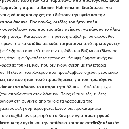
ών μεθόδων που ήταν κάτι παραπάνω από πρωτόγονες. Είναι
 Γερμανός γιατρός, ο Samuel Hahnem
a
nn
, διατύπωσε- για
ους νόμους και αρχές που διέπουν την υγεία και την
δεν τον άκουγε. Προφανώς, οι ιδέες του ήταν πολύ
συναδέλφων του, που έμοιαζαν ανίκανοι να κάνουν το άλμα
σκέψη τους…
Καταφαίνεται η πρόθεση επιβολής του ακόλουθου
ραμένει στο «
σκοτάδι
»
σε
«
κάτι παραπάνω από πρωτόγονες
»
κή ανέλιξη που συντελέστηκε την περίοδο του Βυζαντίου (δίνοντας
νησης όπου η ανθρωπότητα έφτανε σε νέα ύψη θρησκευτικής και
φράσεις του κειμένου που δεν έχουν σχέση με την ιστορία
κού: Η έλευση του Χάνεμαν που προσλαμβάνει σχεδόν μεσσιανικό
δέες του που ήταν πολύ προωθημένες για τον πρωτόγονο
νίκανοι να κάνουν το απαραίτητο άλμα
»… Από τότε μέχρι
αι αποκλειστικά στον Χάνεμαν. Ποιος είναι αυτός, τι ιδέες
α φανούν στη συνέχεια από τα ίδια τα γραφόμενα της
γάλει ασφαλή συμπεράσματα. Εντούτοις προκαταρκτικά
ατο να δεχθεί τον αφορισμό ότι ο Χάνεμαν «
για πρώτη φορά
πουν την υγεία και την ασθένεια και τους απέδειξε κλινικά
».