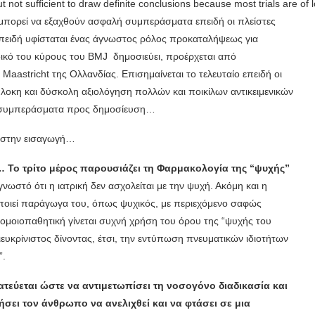
 but not sufficient to draw definite conclusions because most trials are 
εν μπορεί να εξαχθούν ασφαλή συμπεράσματα επειδή οι πλείστες
επειδή υφίσταται ένας άγνωστος ρόλος προκαταλήψεως για
δικό του κύρους του BMJ δημοσιεύει, προέρχεται από
Maastricht της Ολλανδίας. Επισημαίνεται το τελευταίο επειδή οι
πλοκη και δύσκολη αξιολόγηση πολλών και ποικίλων αντικειμενικών
ή συμπεράσματα προς δημοσίευση…
ι στην εισαγωγή…
ρη… Το τρίτο μέρος παρουσιάζει τη Φαρμακολογία της “ψυχής”
 γνωστό ότι η ιατρική δεν ασχολείται με την ψυχή. Ακόμη και η
οποιεί παράγωγα του, όπως ψυχικός, με περιεχόμενο σαφώς
 ομοιοπαθητική γίνεται συχνή χρήση του όρου της “ψυχής του
ευκρίνιστος δίνοντας, έτσι, την εντύπωση πνευματικών ιδιοτήτων
”.
ατεύεται ώστε να αντιμετωπίσει τη νοσογόνο διαδικασία και
ήσει τον άνθρωπο να ανελιχθεί και να φτάσει σε μια