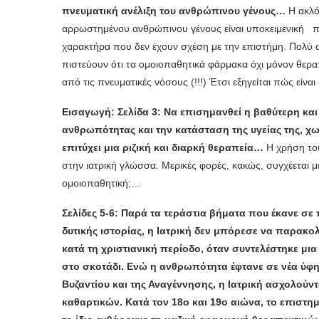
πνευματική ανέλιξη του ανθρώπινου γένους…
Η ακλόν
αρρωστημένου ανθρώπινου γένους είναι υποκειμενική π
χαρακτήρα που δεν έχουν σχέση με την επιστήμη. Πολύ αξ
πιστεύουν ότι τα ομοιοπαθητικά φάρμακα όχι μόνον θερα
από τις πνευματικές νόσους (!!!) Έτσι εξηγείται πώς είναι
Εισαγωγή: Σελίδα 3: Να επισημανθεί η βαθύτερη κα
ανθρωπότητας και την κατάσταση της υγείας της, χω
επιτύχει μια ριζική και διαρκή θεραπεία…
Η χρήση του
στην ιατρική γλώσσα. Μερικές φορές, κακώς, συγχέεται με 
ομοιοπαθητική;…
Σελίδες 5-6: Παρά τα τεράστια βήματα που έκανε σε
δυτικής ιστορίας, η Ιατρική δεν μπόρεσε να παρακ
κατά τη χριστιανική περίοδο, όταν συντελέστηκε μια 
στο σκοτάδι. Ενώ η ανθρωπότητα έφτανε σε νέα ύφη
Βυζαντίου και της Αναγέννησης, η Ιατρική ασχολούν
καθαρτικών. Κατά τον 18ο και 19ο αιώνα, το επιστη