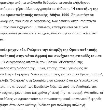
γματοληπτικά, τα ακόλουθα δεδομένα τα οποία ελήφθησαν
ικής που φέρει τίτλο, συγγραφέα και έκδοση
: “Η επιστήμη της
ου ομοιοπαθητικής ιατρικής
,
Αθήνα 1990
. Σημειωτέον ότι
αναλήψεις) του ιδίου συγγραφέως, των οποίων αυτούσια πάντα
υ πρώτου εγχειριδίου. Επιπλέον, επισημαίνεται ότι τυχόν
γράφονται με κανονικά στοιχεία, όσα δε αφορούν αποκλειστικά
τα.
κός μηχανικός. Γνώρισε την ύπαρξη της Ομοιοπαθητικής
παθητική στην νότια Αφρική και συνέχισε τις σπουδές του σε
…
Ο συγγραφέας αποτελεί τον
βασικό “διδάσκαλο” της
άλλος στη διάδοσή της. Είναι, επίσης, πολύ γνώριμος σε
ικό Πέτρο Γαρζώνη: “έγινε προσωπικός γιατρός του Κρισναμούρτι”,
αβε “διάκριση” στη Σουηδία από κάποιο ιδιωτικό “εναλλακτικό
 πριν την απονομή των Βραβείων Νόμπελ από την Ακαδημία της
ον συγκεκριμένο τόπο και χρόνο γι’ αυτή την απονομή. Ανέκαθεν, οι
άθειες να εμφανιστούν ως πανεπιστημιακοί, κοινωνικοί ή φορείς
θηκε όταν ένας ιδιώτης “διέθεσε μια πολύτιμη συλλογή