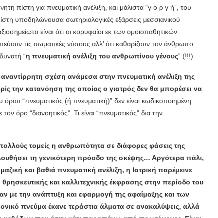
ητη πίστη για πνευματική ανέλιξη, και μάλιστα “γ ο ρ γ ή”, του
ίστη υποδηλώνουσα σωτηριολογικές εξάρσεις μεσσιανικού
ιοσημείωτο είναι ότι οι κορυφαίοι εκ των ομοιοπαθητικών
πεύουν τις σωματικές νόσους αλλ’ ότι καθαρίζουν τον άνθρωπο
 δυνατή “
η πνευματική ανέλιξη του ανθρωπίνου γένους
” (!!!)
ι αναντίρρητη σχέση ανάμεσα στην πνευματική ανέλιξη της
ρίς την κατανόηση της οποίας ο γιατρός δεν θα μπορέσει να
 όρου “πνευματικός (ή πνευματική)” δεν είναι κωδικοποιημένη
τον όρο “διανοητικός”. Τι είναι “πνευματικός” δια την
 πολλούς τομείς η ανθρωπότητα σε διάφορες φάσεις της
ολουθήσει τη γενικότερη πρόοδο της σκέψης… Αργότερα πάλι,
μαζική και βαθιά πνευματική ανέλιξη, η Ιατρική παρέμεινε
 θρησκευτικής και καλλιτεχνικής έκφρασης στην περίοδο του
ταν με την ανάπτυξη και εφαρμογή της αφαίμαξης και των
μονικό πνεύμα έκανε τεράστια άλματα σε ανακαλύψεις, αλλά