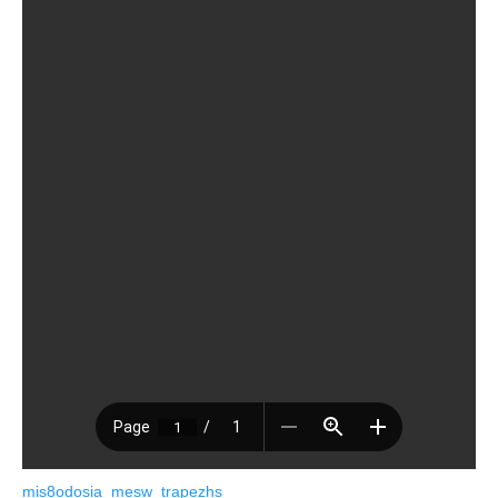
mis8odosia_mesw_trapezhs