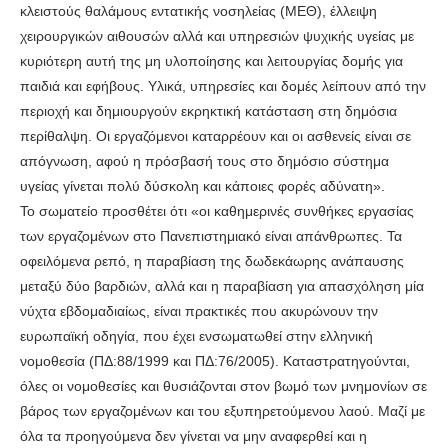
κλειστούς θαλάμους εντατικής νοσηλείας (ΜΕΘ), έλλειψη
χειρουργικών αιθουσών αλλά και υπηρεσιών ψυχικής υγείας με
κυριότερη αυτή της μη υλοποίησης και λειτουργίας δομής για
παιδιά και εφήβους. Υλικά, υπηρεσίες και δομές λείπουν από την
περιοχή και δημιουργούν εκρηκτική κατάσταση στη δημόσια
περίθαλψη. Οι εργαζόμενοι καταρρέουν και οι ασθενείς είναι σε
απόγνωση, αφού η πρόσβασή τους στο δημόσιο σύστημα
υγείας γίνεται πολύ δύσκολη και κάποιες φορές αδύνατη».
Το σωματείο προσθέτει ότι «οι καθημερινές συνθήκες εργασίας
των εργαζομένων στο Πανεπιστημιακό είναι απάνθρωπες. Τα
οφειλόμενα ρεπό, η παραβίαση της δωδεκάωρης ανάπαυσης
μεταξύ δύο βαρδιών, αλλά και η παραβίαση για απασχόληση μία
νύχτα εβδομαδιαίως, είναι πρακτικές που ακυρώνουν την
ευρωπαϊκή οδηγία, που έχει ενσωματωθεί στην ελληνική
νομοθεσία (ΠΔ:88/1999 και ΠΔ:76/2005). Καταστρατηγούνται,
όλες οι νομοθεσίες και θυσιάζονται στον βωμό των μνημονίων σε
βάρος των εργαζομένων και του εξυπηρετούμενου λαού. Μαζί με
όλα τα προηγούμενα δεν γίνεται να μην αναφερθεί και η