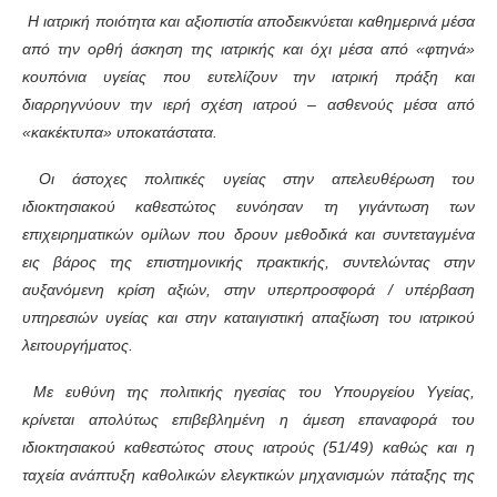
Η ιατρική ποιότητα και αξιοπιστία αποδεικνύεται καθημερινά μέσα
από την ορθή άσκηση της ιατρικής και όχι μέσα από «φτηνά»
κουπόνια υγείας που ευτελίζουν την ιατρική πράξη και
διαρρηγνύουν την ιερή σχέση ιατρού – ασθενούς μέσα από
«κακέκτυπα» υποκατάστατα.
Οι άστοχες πολιτικές υγείας στην απελευθέρωση του
ιδιοκτησιακού καθεστώτος ευνόησαν τη γιγάντωση των
επιχειρηματικών ομίλων που δρουν μεθοδικά και συντεταγμένα
εις βάρος της επιστημονικής πρακτικής, συντελώντας στην
αυξανόμενη κρίση αξιών, στην υπερπροσφορά / υπέρβαση
υπηρεσιών υγείας και στην καταιγιστική απαξίωση του ιατρικού
λειτουργήματος.
Με ευθύνη της πολιτικής ηγεσίας του Υπουργείου Υγείας,
κρίνεται απολύτως επιβεβλημένη η άμεση επαναφορά του
ιδιοκτησιακού καθεστώτος στους ιατρούς (51/49) καθώς και η
ταχεία ανάπτυξη καθολικών ελεγκτικών μηχανισμών πάταξης της