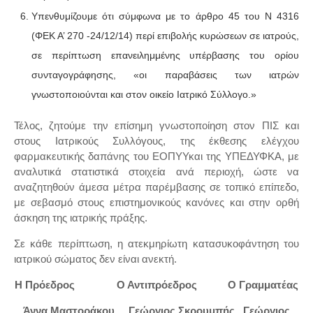
Υπενθυμίζουμε ότι σύμφωνα με το άρθρο 45 του Ν 4316
(ΦΕΚ Α’ 270 -24/12/14) περί επιβολής κυρώσεων σε ιατρούς,
σε περίπτωση επανειλημμένης υπέρβασης του ορίου
συνταγογράφησης, «οι παραβάσεις των ιατρών
γνωστοποιούνται και στον οικείο Ιατρικό Σύλλογο.»
Τέλος, ζητούμε την επίσημη γνωστοποίηση στον ΠΙΣ και
στους Ιατρικούς Συλλόγους, της έκθεσης ελέγχου
φαρμακευτικής δαπάνης του ΕΟΠΥΥκαι της ΥΠΕΔΥΦΚΑ, με
αναλυτικά στατιστικά στοιχεία ανά περιοχή, ώστε να
αναζητηθούν άμεσα μέτρα παρέμβασης σε τοπικό επίπεδο,
με σεβασμό στους επιστημονικούς κανόνες και στην ορθή
άσκηση της ιατρικής πράξης.
Σε κάθε περίπτωση, η ατεκμηρίωτη κατασυκοφάντηση του
ιατρικού σώματος δεν είναι ανεκτή.
Η Πρόεδρος Ο Αντιπρόεδρος Ο Γραμματέας
Άννα Μαστοράκου Γεώργιος Σκρουμπής Γεώργιος