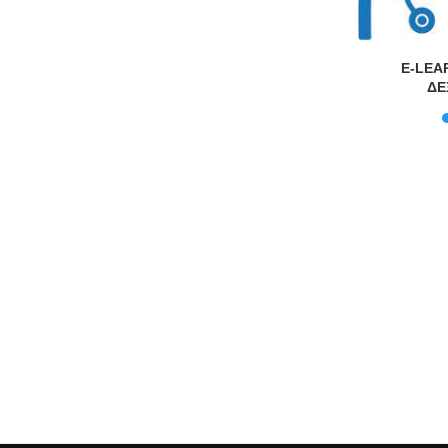
υκρινίσεις
E-LEA
μένους
ΔΕ