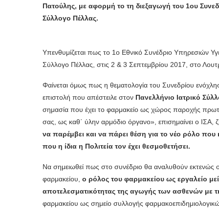
Πατούλης, με αφορμή το τη διεξαγωγή του 1oυ Συν
Σύλλογο Πέλλας.
Υπενθυμίζεται πως το 1ο Εθνικό Συνέδριο Υπηρεσιών Υγ
Σύλλογο Πέλλας, στις 2 & 3 Σεπτεμβρίου 2017, στο Λουτρ
Φαίνεται όμως πως η θεματολογία του Συνεδρίου ενόχλησ
επιστολή που απέστειλε στον
Πανελλήνιο Ιατρικό Σύλλ
σημασία που έχει το φαρμακείο ως χώρος παροχής πρωτοβ
σας, ως καθ΄ ύλην αρμόδιο όργανο», επισημαίνει ο ΙΣΑ, 
να παρέμβει και να πάρει θέση για το νέο ρόλο που
που η ίδια η Πολιτεία τον έχει θεσμοθετήσει.
Να σημειωθεί πως στο συνέδριο θα αναλυθούν εκτενώς ο
φαρμακείου,
ο ρόλος του φαρμακείου ως εργαλείο μεί
αποτελεσματικότητας της αγωγής των ασθενών με τη
φαρμακείου ως σημείο συλλογής φαρμακοεπιδημιολογικών 