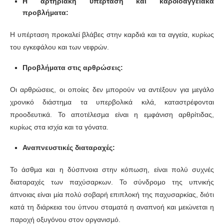
Η αρτηριακή υπέρταση και καρδιοαγγειακά
προβλήµατα:
Η υπέρταση προκαλεί βλάβες στην καρδιά και τα αγγεία, κυρίως
του εγκεφάλου και των νεφρών.
Προβλήµατα στις αρθρώσεις:
Οι αρθρώσεις, οι οποίες δεν µπορούν να αντέξουν για µεγάλο
χρονικό διάστηµα τα υπερβολικά κιλά, καταστρέφονται
προοδευτικά. Το αποτέλεσµα είναι η εµφάνιση αρθρίτιδας,
κυρίως στα ισχία και τα γόνατα.
Αναπνευστικές διαταραχές:
Το άσθµα και η δύσπνοια στην κόπωση, είναι πολύ συχνές
διαταραχές των παχύσαρκων. Το σύνδροµο της υπνικής
άπνοιας είναι µία πολύ σοβαρή επιπλοκή της παχυσαρκίας, διότι
κατά τη διάρκεια του ύπνου σταµατά η αναπνοή και µειώνεται η
παροχή οξυγόνου στον οργανισµό.