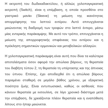
Η εκτροπή του δωδεκαδακτύλου, ή αλλιώς χολοπαγκρεατική
εκτροπή (Switch), είναι η επέµβαση, η οποία προσθέτει στο
γαστρικό µανίκι (Sleeve) τη µείωση της ικανότητας
απορρόφησης του λεπτού εντέρου. Αυτό επιτυγχάνεται
µειώνοντας τη διαδροµή των τροφών στο λεπτό έντερο, µέσω
µίας εντερικής παράκαµψης. Με αυτό τον τρόπο, επιτυγχάνεται η
µείωση της απορροφητικής επιφάνειας του εντέρου και η
πρόκληση σηµαντικών ορµονικών και µεταβολικών αλλαγών.
Η χολοπαγκρεατική παράκαµψη είναι αυτή που δίνει τα καλύτερα
αποτελέσµατα όσον αφορά την απώλεια βάρους, τη θεραπεία
του διαβήτη τύπου 2, τη θεραπεία τη υπέρτασης και της άπνοιας
του ύπνου. Επίσης, έχει αποδειχθεί ότι η απώλεια βάρους
παραµένει σταθερή σε µεγάλο βάθος χρόνου, µε εξαιρετική
ποιότητα ζωής. Είναι εντυπωσιακό, καθώς οι ασθενείς που
κάνουν θεραπεία µε ινσουλίνη, σε λίγο χρονικό διάστηµα µετά
την επέµβαση, δε χρειάζονται πλέον θεραπεία και η εναπόθεση
λίπους στο ήπαρ µειώνεται.