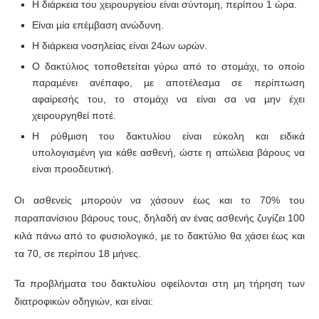
Η διάρκεια του χειρουργείου είναι σύντοµη, περίπου 1 ώρα.
Είναι µία επέµβαση ανώδυνη.
Η διάρκεια νοσηλείας είναι 24ων ωρών.
Ο δακτύλιος τοποθετείται γύρω από το στοµάχι, το οποίο
παραµένει ανέπαφο, µε αποτέλεσµα σε περίπτωση
αφαίρεσής του, το στοµάχι να είναι σα να µην έχει
χειρουργηθεί ποτέ.
Η ρύθµιση του δακτυλίου είναι εύκολη και ειδικά
υπολογισµένη για κάθε ασθενή, ώστε η απώλεια βάρους να
είναι προοδευτική.
Οι ασθενείς µπορούν να χάσουν έως και το 70% του
παραπανίσιου βάρους τους, δηλαδή αν ένας ασθενής ζυγίζει 100
κιλά πάνω από το φυσιολογικό, µε το δακτύλιο θα χάσει έως και
τα 70, σε περίπου 18 µήνες.
Τα προβλήµατα του δακτυλίου οφείλονται στη µη τήρηση των
διατροφικών οδηγιών, και είναι: