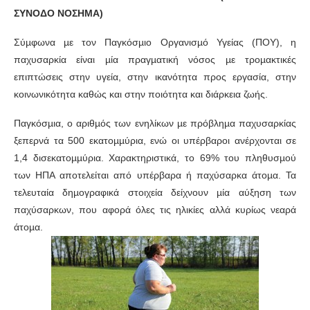
ΣΥΝΟΔΟ ΝΟΣΗΜΑ)
Σύµφωνα µε τον Παγκόσµιο Οργανισµό Υγείας (ΠΟΥ), η
παχυσαρκία είναι µία πραγµατική νόσος µε τροµακτικές
επιπτώσεις στην υγεία, στην ικανότητα προς εργασία, στην
κοινωνικότητα καθώς και στην ποιότητα και διάρκεια ζωής.
Παγκόσµια, ο αριθµός των ενηλίκων µε πρόβληµα παχυσαρκίας
ξεπερνά τα 500 εκατοµµύρια, ενώ οι υπέρβαροι ανέρχονται σε
1,4 δισεκατοµµύρια. Χαρακτηριστικά, το 69% του πληθυσµού
των ΗΠΑ αποτελείται από υπέρβαρα ή παχύσαρκα άτοµα. Τα
τελευταία δηµογραφικά στοιχεία δείχνουν µία αύξηση των
παχύσαρκων, που αφορά όλες τις ηλικίες αλλά κυρίως νεαρά
άτοµα.