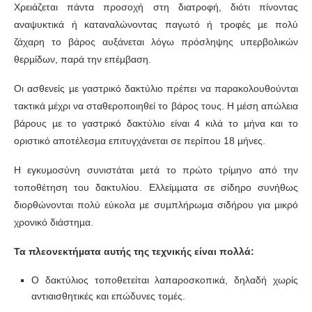
Χρειάζεται πάντα προσοχή στη διατροφή, διότι πίνοντας
αναψυκτικά ή καταναλώνοντας παγωτό ή τροφές µε πολύ
ζάχαρη το βάρος αυξάνεται λόγω πρόσληψης υπερβολικών
θερµίδων, παρά την επέµβαση.
Οι ασθενείς µε γαστρικό δακτύλιο πρέπει να παρακολουθούνται
τακτικά µέχρι να σταθεροποιηθεί το βάρος τους. Η µέση απώλεια
βάρους µε το γαστρικό δακτύλιο είναι 4 κιλά το µήνα και το
οριστικό αποτέλεσµα επιτυγχάνεται σε περίπου 18 µήνες.
Η εγκυµοσύνη συνιστάται µετά το πρώτο τρίµηνο από την
τοποθέτηση του δακτυλίου. Ελλείµµατα σε σίδηρο συνήθως
διορθώνονται πολύ εύκολα µε συµπλήρωµα σιδήρου για µικρό
χρονικό διάστηµα.
Τα πλεονεκτήµατα αυτής της τεχνικής είναι πολλά:
Ο δακτύλιος τοποθετείται λαπαροσκοπικά, δηλαδή χωρίς
αντιαισθητικές και επώδυνες τοµές.