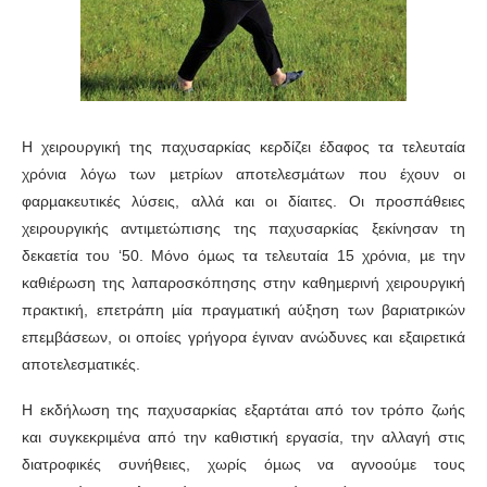
Η χειρουργική της παχυσαρκίας κερδίζει έδαφος τα τελευταία
χρόνια λόγω των µετρίων αποτελεσµάτων που έχουν οι
φαρµακευτικές λύσεις, αλλά και οι δίαιτες. Οι προσπάθειες
χειρουργικής αντιµετώπισης της παχυσαρκίας ξεκίνησαν τη
δεκαετία του ‘50. Μόνο όµως τα τελευταία 15 χρόνια, µε την
καθιέρωση της λαπαροσκόπησης στην καθηµερινή χειρουργική
πρακτική, επετράπη µία πραγµατική αύξηση των βαριατρικών
επεµβάσεων, οι οποίες γρήγορα έγιναν ανώδυνες και εξαιρετικά
αποτελεσµατικές.
Η εκδήλωση της παχυσαρκίας εξαρτάται από τον τρόπο ζωής
και συγκεκριµένα από την καθιστική εργασία, την αλλαγή στις
διατροφικές συνήθειες, χωρίς όµως να αγνοούµε τους