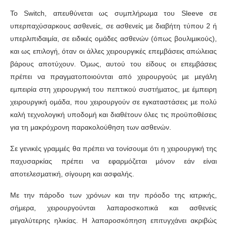
To Switch, απευθύνεται ως συµπλήρωµα του Sleeve σε
υπερπαχύσαρκους ασθενείς, σε ασθενείς µε διαβήτη τύπου 2 ή
υπερλιπιδαιµία, σε ειδικές οµάδες ασθενών (όπως βουλιµικούς),
και ως επιλογή, όταν οι άλλες χειρουργικές επεµβάσεις απώλειας
βάρους αποτύχουν. Όµως, αυτού του είδους οι επεµβάσεις
πρέπει να πραγµατοποιούνται από χειρουργούς µε µεγάλη
εµπειρία στη χειρουργική του πεπτικού συστήµατος, µε έµπειρη
χειρουργική οµάδα, που χειρουργούν σε εγκαταστάσεις µε πολύ
καλή τεχνολογική υποδοµή και διαθέτουν όλες τις προϋποθέσεις
για τη µακρόχρονη παρακολούθηση των ασθενών.
Σε γενικές γραµµές θα πρέπει να τονίσουµε ότι η χειρουργική της
παχυσαρκίας πρέπει να εφαρµόζεται µόνον εάν είναι
αποτελεσµατική, σίγουρη και ασφαλής.
Με την πάροδο των χρόνων και την πρόοδο της ιατρικής,
σήµερα, χειρουργούνται λαπαροσκοπικά και ασθενείς
µεγαλύτερης ηλικίας. Η λαπαροσκόπηση επιτυγχάνει ακριβώς