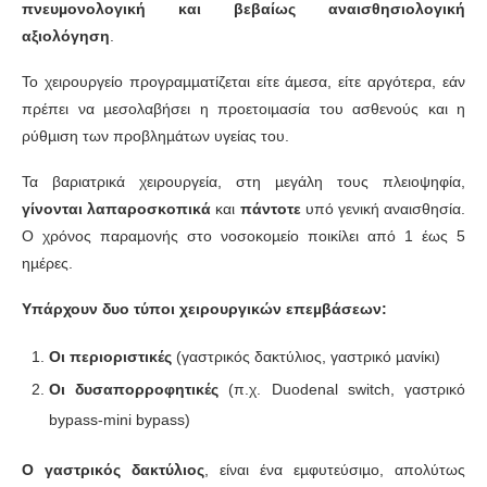
πνευµονολογική και βεβαίως αναισθησιολογική
αξιολόγηση
.
Το χειρουργείο προγραµµατίζεται είτε άµεσα, είτε αργότερα, εάν
πρέπει να µεσολαβήσει η προετοιµασία του ασθενούς και η
ρύθµιση των προβληµάτων υγείας του.
Τα βαριατρικά χειρουργεία, στη µεγάλη τους πλειοψηφία,
γίνονται λαπαροσκοπικά
και
πάντοτε
υπό γενική αναισθησία.
Ο χρόνος παραµονής στο νοσοκοµείο ποικίλει από 1 έως 5
ηµέρες.
Υπάρχουν δυο τύποι χειρουργικών επεµβάσεων:
Οι περιοριστικές
(γαστρικός δακτύλιος, γαστρικό µανίκι)
Οι δυσαπορροφητικές
(π.χ. Duodenal switch, γαστρικό
bypass-mini bypass)
Ο γαστρικός δακτύλιος
, είναι ένα εµφυτεύσιµο, απολύτως