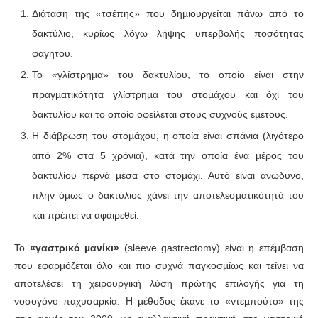
Διάταση της «τσέπης» που δηµιουργείται πάνω από το
δακτύλιο, κυρίως λόγω λήψης υπερβολής ποσότητας
φαγητού.
Το «γλίστρηµα» του δακτυλίου, το οποίο είναι στην
πραγµατικότητα γλίστρηµα του στοµάχου και όχι του
δακτυλίου και το οποίο οφείλεται στους συχνούς εµέτους.
Η διάβρωση του στοµάχου, η οποία είναι σπάνια (λιγότερο
από 2% στα 5 χρόνια), κατά την οποία ένα µέρος του
δακτυλίου περνά µέσα στο στοµάχι. Αυτό είναι ανώδυνο,
πλην όµως ο δακτύλιος χάνει την αποτελεσµατικότητά του
και πρέπει να αφαιρεθεί.
Το
«γαστρικό µανίκι»
(sleeve gastrectomy) είναι η επέµβαση
που εφαρµόζεται όλο και πιο συχνά παγκοσµίως και τείνει να
αποτελέσει τη χειρουργική λύση πρώτης επιλογής για τη
νοσογόνο παχυσαρκία. Η µέθοδος έκανε το «ντεµπούτο» της