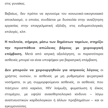
στις γυναίκες.
Βεβαίως, δεν πρέπει να αγνοούµε τον κοινωνικό-οικογενειακό
αποκλεισµό, ο οποίος συνδέεται µε δυσκολία στην αναζήτηση
εργασίας στην επαγγελµατική εξέλιξη, στις ενδυµατολογικές
επιλογές, κλπ.
Η πολιτεία, σήµερα, µέσω των δηµόσιων ταµείων, στηρίζει
την προσπάθεια απώλειας βάρους µε χειρουργική
επέµβαση.
Μετά από ιατρική αξιολόγηση, οι περισσότεροι
ασθενείς µπορεί να είναι υποψήφιοι για βαριατρική επέµβαση.
Δεν µπορούν να χειρουργηθούν για ιατρικούς λόγους
οι
χρήστες ουσιών, οι ασθενείς µε µη ρυθµισµένα ψυχιατρικά
νοσήµατα, οι µη συµµορφούµενοι ασθενείς, οι ασθενείς που
πάσχουν από καρκίνο, HIV λοίµωξη, φυµατίωση ή έλκος
στοµάχου, µε υψηλό αναισθησιολογικό κίνδυνο – λόγω
αναπνευστικών καρδιολογικών ή άλλων προβληµάτων – και οι
εγκυµονούσες.