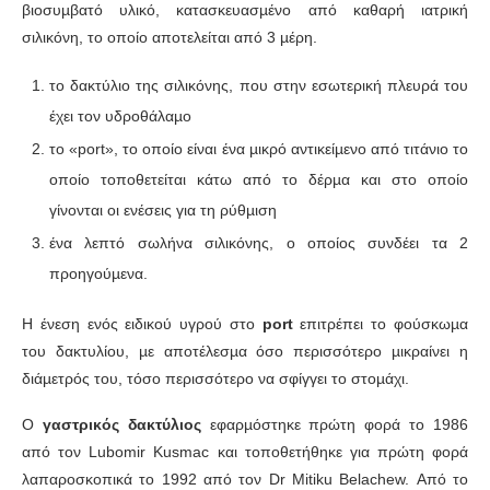
βιοσυµβατό υλικό, κατασκευασµένο από καθαρή ιατρική
σιλικόνη, το οποίο αποτελείται από 3 µέρη.
το δακτύλιο της σιλικόνης, που στην εσωτερική πλευρά του
έχει τον υδροθάλαµο
το «port», το οποίο είναι ένα µικρό αντικείµενο από τιτάνιο το
οποίο τοποθετείται κάτω από το δέρµα και στο οποίο
γίνονται οι ενέσεις για τη ρύθµιση
ένα λεπτό σωλήνα σιλικόνης, ο οποίος συνδέει τα 2
προηγούµενα.
Η ένεση ενός ειδικού υγρού στο
port
επιτρέπει το φούσκωµα
του δακτυλίου, µε αποτέλεσµα όσο περισσότερο µικραίνει η
διάµετρός του, τόσο περισσότερο να σφίγγει το στοµάχι.
Ο
γαστρικός δακτύλιος
εφαρµόστηκε πρώτη φορά το 1986
από τον Lubomir Kusmac και τοποθετήθηκε για πρώτη φορά
λαπαροσκοπικά το 1992 από τον Dr Mitiku Belachew. Από το