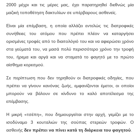
2000 µέχρι και τις µέρες µας, έχει παρατηρηθεί διεθνώς µία
µαζική τοποθέτηση δακτυλίων σε υπέρβαρους ασθενείς.
Είναι µία επέµβαση, η οποία αλλάζει εντελώς τις διατροφικές
συνήθειες του ατόµου που πρέπει πλέον να καταργήσει
ορισµένες τροφές από το διαιτολόγιό του και να αφιερώσει χρόνο
στα γεύµατά του, να µασά πολύ περισσότερο χρόνο την τροφή
του, ήρεµα και αργά και να σταµατά το φαγητό µε το πρώτο
αίσθηµα κορεσµού.
Σε περίπτωση που δεν τηρηθούν οι διατροφικές οδηγίες, που
πρέπει να γίνουν κανόνας ζωής, εµφανίζονται έµετοι, οι οποίοι
µπορούν να βάλουν σε κίνδυνο το καλό αποτέλεσµα της
επέµβασης.
Η µικρή «τσέπη», που δηµιουργείται στην αρχή, γεµίζει µε το
ισοδύναµο 3 κουταλιών της σούπας στερεών τροφών. Ο
ασθενής
δεν πρέπει να πίνει κατά τη διάρκεια του φαγητού
.