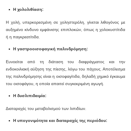
Η χολολιθίαση:
Η χολή, υπερκορεσµένη σε χοληστερόλη, γίνεται λιθογόνος µε
αυξηµένο κίνδυνο εµφάνισης επιπλοκών, όπως η χολοκυστίτιδα
ή η παγκρεατίτιδα.
Η γαστροοισοφαγική παλινδρόµηση:
Ευνοείται από τη διάταση του διαφράγµατος και την
ενδοκοιλιακή αύξηση της πίεσης, λόγω του πάχους. Αποτέλεσµα
της παλινδρόµησης είναι η οισοφαγίτιδα, δηλαδή χηµικό έγκαυµα
του οισοφάγου, η οποία απαιτεί συγκεκριµένη αγωγή.
Η δυσλιπιδαιµία:
∆ιαταραχές του µεταβολισµού των λιπιδίων.
Η υπογονιµότητα και διαταραχές της περιόδου: