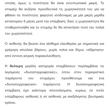
οποίας όµως η ποσότητα θα είναι εντυπωσιακά µικρή. Το
στοµάχι θα αυξήσει προοδευτικά τη χωρητικότητά του για να
φθάσει σε ποσότητες φαγητού ισοδύναµες µε µία µικρή µερίδα
εστιατορίου 6 µήνες µετά την επέµβαση. Εκεί, η χωρητικότητα θα
σταθεροποιηθεί και το στοµάχι δε θα αποκτήσει ποτέ την παλιά
του χωρητικότητα.
Ο ασθενής θα βιώσει ένα αίσθηµα ελευθερίας µε σηµαντική και
γρήγορη απώλεια βάρους, χωρίς πείνα και δίχως «εξάρτηση»
από έντονη ιατρική παρακολούθηση.
Η
δεύτερη
µεγάλη κατηγορία επεµβάσεων περιλαµβάνει τις
λεγόµενες «δυσαπορροφητικές», όπου στον περιοριστικό
παράγοντα του στοµάχου προσθέτουµε και ένα
«δυσαπορροφητικό» παράγοντα. H δυσαπορροφητική
επέµβαση έχει καλύτερα αποτελέσµατα, κυρίως σε πολύ
υπέρβαρους ασθενείς ή σε ασθενείς µε ανεξέλεγκτες βουλιµικές
κρίσεις.