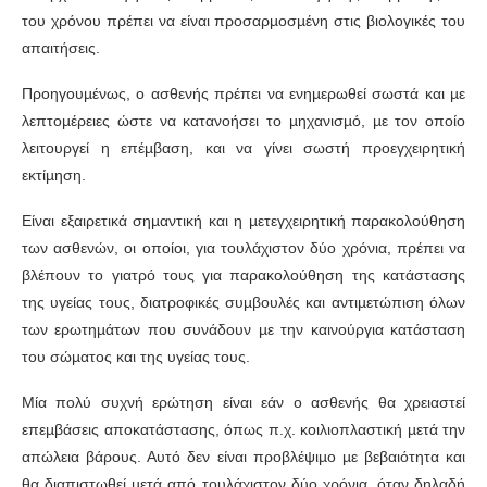
του χρόνου πρέπει να είναι προσαρµοσµένη στις βιολογικές του
απαιτήσεις.
Προηγουµένως, ο ασθενής πρέπει να ενηµερωθεί σωστά και µε
λεπτοµέρειες ώστε να κατανοήσει το µηχανισµό, µε τον οποίο
λειτουργεί η επέµβαση, και να γίνει σωστή προεγχειρητική
εκτίµηση.
Είναι εξαιρετικά σηµαντική και η µετεγχειρητική παρακολούθηση
των ασθενών, οι οποίοι, για τουλάχιστον δύο χρόνια, πρέπει να
βλέπουν το γιατρό τους για παρακολούθηση της κατάστασης
της υγείας τους, διατροφικές συµβουλές και αντιµετώπιση όλων
των ερωτηµάτων που συνάδουν µε την καινούργια κατάσταση
του σώµατος και της υγείας τους.
Μία πολύ συχνή ερώτηση είναι εάν ο ασθενής θα χρειαστεί
επεµβάσεις αποκατάστασης, όπως π.χ. κοιλιοπλαστική µετά την
απώλεια βάρους. Αυτό δεν είναι προβλέψιµο µε βεβαιότητα και
θα διαπιστωθεί µετά από τουλάχιστον δύο χρόνια, όταν δηλαδή