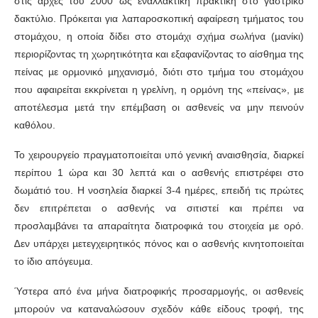
στις αρχές του 2000 ως εναλλακτική πρακτική στο γαστρικό
δακτύλιο. Πρόκειται για λαπαροσκοπική αφαίρεση τµήµατος του
στοµάχου, η οποία δίδει στο στοµάχι σχήµα σωλήνα (µανίκι)
περιορίζοντας τη χωρητικότητα και εξαφανίζοντας το αίσθηµα της
πείνας µε ορµονικό µηχανισµό, διότι στο τµήµα του στοµάχου
που αφαιρείται εκκρίνεται η γρελίνη, η ορµόνη της «πείνας», µε
αποτέλεσµα µετά την επέµβαση οι ασθενείς να µην πεινούν
καθόλου.
Το χειρουργείο πραγµατοποιείται υπό γενική αναισθησία, διαρκεί
περίπου 1 ώρα και 30 λεπτά και ο ασθενής επιστρέφει στο
δωµάτιό του. Η νοσηλεία διαρκεί 3-4 ηµέρες, επειδή τις πρώτες
δεν επιτρέπεται ο ασθενής να σιτιστεί και πρέπει να
προσλαµβάνει τα απαραίτητα διατροφικά του στοιχεία µε ορό.
∆εν υπάρχει µετεγχειρητικός πόνος και ο ασθενής κινητοποιείται
το ίδιο απόγευµα.
Ύστερα από ένα µήνα διατροφικής προσαρµογής, οι ασθενείς
µπορούν να καταναλώσουν σχεδόν κάθε είδους τροφή, της