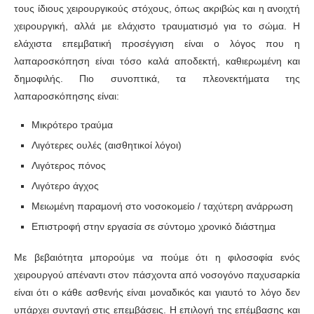
τους ίδιους χειρουργικούς στόχους, όπως ακριβώς και η ανοιχτή
χειρουργική, αλλά µε ελάχιστο τραυµατισµό για το σώµα. Η
ελάχιστα επεµβατική προσέγγιση είναι ο λόγος που η
λαπαροσκόπηση είναι τόσο καλά αποδεκτή, καθιερωµένη και
δηµοφιλής. Πιο συνοπτικά, τα πλεονεκτήµατα της
λαπαροσκόπησης είναι:
Μικρότερο τραύµα
Λιγότερες ουλές (αισθητικοί λόγοι)
Λιγότερος πόνος
Λιγότερο άγχος
Μειωµένη παραµονή στο νοσοκοµείο / ταχύτερη ανάρρωση
Επιστροφή στην εργασία σε σύντοµο χρονικό διάστηµα
Με βεβαιότητα µπορούµε να πούµε ότι η φιλοσοφία ενός
χειρουργού απέναντι στον πάσχοντα από νοσογόνο παχυσαρκία
είναι ότι ο κάθε ασθενής είναι µοναδικός και γιαυτό το λόγο δεν
υπάρχει συνταγή στις επεµβάσεις. Η επιλογή της επέµβασης και