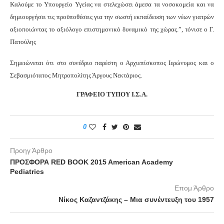
Καλούμε το Υπουργείο Υγείας να στελεχώσει άμεσα τα νοσοκομεία και να
δημιουργήσει τις προϋποθέσεις για την σωστή εκπαίδευση των νέων γιατρών
αξιοποιώντας το αξιόλογο επιστημονικό δυναμικό της χώρας.”, τόνισε ο Γ.
Πατούλης
Σημειώνεται ότι στο συνέδριο παρέστη ο Αρχιεπίσκοπος Ιερώνυμος και ο
Σεβασμιότατος Μητροπολίτης Άργους Νεκτάριος.
ΓΡΑΦΕΙΟ ΤΥΠΟΥ Ι.Σ.Α.
0
Προηγ Άρθρο
ΠΡΟΣΦΟΡΑ RED BOOK 2015 American Academy
Pediatrics
Επομ Άρθρο
Νίκος Καζαντζάκης – Μια συνέντευξη του 1957