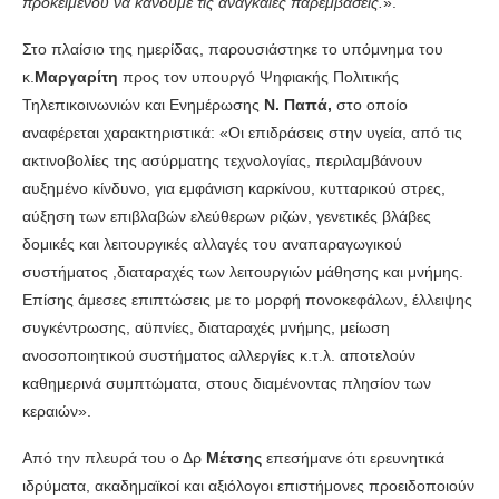
προκειμένου να κάνουμε τις αναγκαίες παρεμβάσεις.
».
Στο πλαίσιο της ημερίδας, παρουσιάστηκε το υπόμνημα του
κ.
Μαργαρίτη
προς τον υπουργό Ψηφιακής Πολιτικής
Τηλεπικοινωνιών και Ενημέρωσης
Ν. Παπά,
στο οποίο
αναφέρεται χαρακτηριστικά: «Οι επιδράσεις στην υγεία, από τις
ακτινοβολίες της ασύρματης τεχνολογίας, περιλαμβάνουν
αυξημένο κίνδυνο, για εμφάνιση καρκίνου, κυτταρικού στρες,
αύξηση των επιβλαβών ελεύθερων ριζών, γενετικές βλάβες
δομικές και λειτουργικές αλλαγές του αναπαραγωγικού
συστήματος ,διαταραχές των λειτουργιών μάθησης και μνήμης.
Επίσης άμεσες επιπτώσεις με το μορφή πονοκεφάλων, έλλειψης
συγκέντρωσης, αϋπνίες, διαταραχές μνήμης, μείωση
ανοσοποιητικού συστήματος αλλεργίες κ.τ.λ. αποτελούν
καθημερινά συμπτώματα, στους διαμένοντας πλησίον των
κεραιών».
Από την πλευρά του ο Δρ
Μέτσης
επεσήμανε ότι ερευνητικά
ιδρύματα, ακαδημαϊκοί και αξιόλογοι επιστήμονες προειδοποιούν