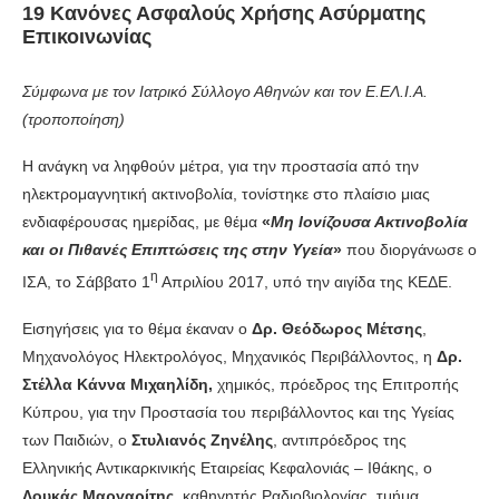
19 Κανόνες Ασφαλούς Χρήσης Ασύρματης
Επικοινωνίας
Σύμφωνα με τον Ιατρικό Σύλλογο Αθηνών και τον Ε.ΕΛ.Ι.Α.
(τροποποίηση)
Η ανάγκη να ληφθούν μέτρα, για την προστασία από την
ηλεκτρομαγνητική ακτινοβολία, τονίστηκε στο πλαίσιο μιας
ενδιαφέρουσας ημερίδας, με θέμα
«
Μη Ιονίζουσα Ακτινοβολία
και οι Πιθανές Επιπτώσεις της στην Υγεία
»
που διοργάνωσε ο
η
ΙΣΑ, το Σάββατο 1
Απριλίου 2017, υπό την αιγίδα της ΚΕΔΕ.
Εισηγήσεις για το θέμα έκαναν ο
Δρ. Θεόδωρος Μέτσης
,
Μηχανολόγος Ηλεκτρολόγος, Μηχανικός Περιβάλλοντος, η
Δρ.
Στέλλα Κάννα Μιχαηλίδη,
χημικός, πρόεδρος της Επιτροπής
Κύπρου, για την Προστασία του περιβάλλοντος και της Υγείας
των Παιδιών, ο
Στυλιανός Ζηνέλης
, αντιπρόεδρος της
Ελληνικής Αντικαρκινικής Εταιρείας Κεφαλονιάς – Ιθάκης, ο
Λουκάς Μαργαρίτης
, καθηγητής Ραδιοβιολογίας, τμήμα