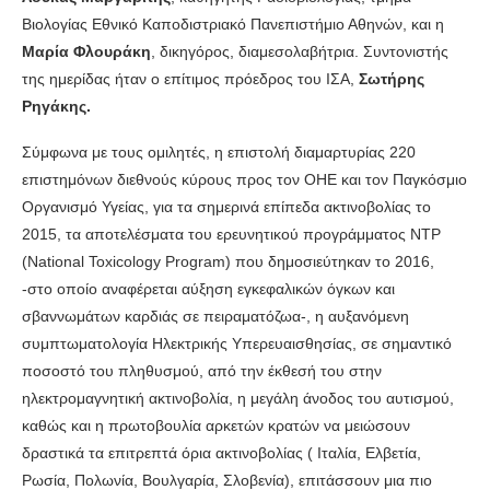
Βιολογίας Εθνικό Καποδιστριακό Πανεπιστήμιο Αθηνών, και η
Μαρία Φλουράκη
, δικηγόρος, διαμεσολαβήτρια. Συντονιστής
της ημερίδας ήταν ο επίτιμος πρόεδρος του ΙΣΑ,
Σωτήρης
Ρηγάκης.
Σύμφωνα με τους ομιλητές, η επιστολή διαμαρτυρίας 220
επιστημόνων διεθνούς κύρους προς τον ΟΗΕ και τον Παγκόσμιο
Οργανισμό Υγείας, για τα σημερινά επίπεδα ακτινοβολίας το
2015, τα αποτελέσματα του ερευνητικού προγράμματος NTP
(National Toxicology Program) που δημοσιεύτηκαν το 2016,
-στo οποίο αναφέρεται αύξηση εγκεφαλικών όγκων και
σβαννωμάτων καρδιάς σε πειραματόζωα-, η αυξανόμενη
συμπτωματολογία Ηλεκτρικής Υπερευαισθησίας, σε σημαντικό
ποσοστό του πληθυσμού, από την έκθεσή του στην
ηλεκτρομαγνητική ακτινοβολία, η μεγάλη άνοδος του αυτισμού,
καθώς και η πρωτοβουλία αρκετών κρατών να μειώσουν
δραστικά τα επιτρεπτά όρια ακτινοβολίας ( Ιταλία, Ελβετία,
Ρωσία, Πολωνία, Βουλγαρία, Σλοβενία), επιτάσσουν μια πιο